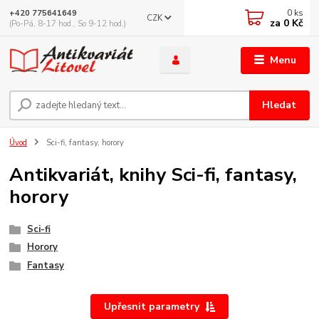
0
ks
+420 775641649
CZK
za
0 Kč
(Po-Pá, 8-17 hod., So 9-12 hod.)
Menu
Hledat
Úvod
Sci-fi, fantasy, horory
Antikvariát, knihy Sci-fi, fantasy,
horory
Sci-fi
Horory
Fantasy
Upřesnit parametry