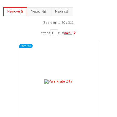
Nejnovější
Nejlevnější
Nejdražší
Zobrazuji 1-20 z 311
strana
z 16
další
Novinka