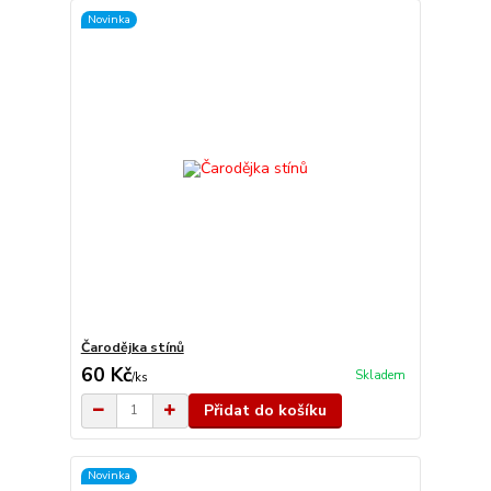
Novinka
Čarodějka stínů
60 Kč
Skladem
/
ks
Přidat do košíku
Novinka