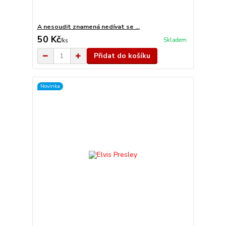
A nesoudit znamená nedívat se …
50 Kč
Skladem
/
ks
Přidat do košíku
Novinka