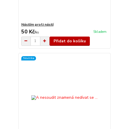
Násilím proti násilí
50 Kč
Skladem
/
ks
Přidat do košíku
Novinka