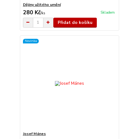
Dějiny užitého umění
280 Kč
Skladem
/
ks
Přidat do košíku
Novinka
Josef Mánes