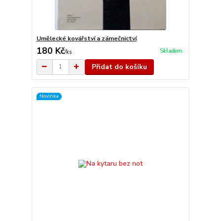
Umělecké kovářství a zámečnictví
180 Kč
Skladem
/
ks
Přidat do košíku
Novinka