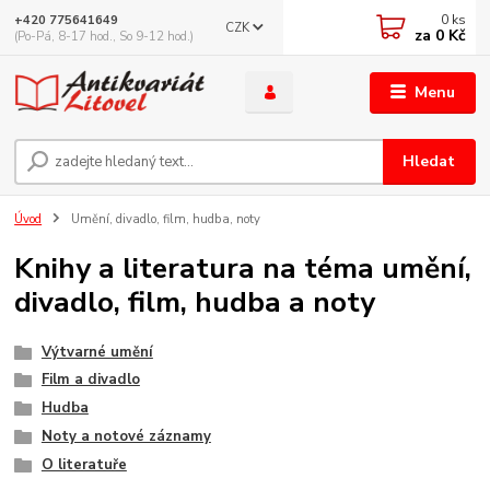
0
ks
+420 775641649
CZK
za
0 Kč
(Po-Pá, 8-17 hod., So 9-12 hod.)
Menu
Hledat
Úvod
Umění, divadlo, film, hudba, noty
Knihy a literatura na téma umění,
divadlo, film, hudba a noty
Výtvarné umění
Film a divadlo
Hudba
Noty a notové záznamy
O literatuře