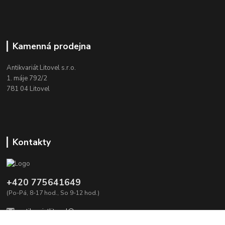
Kamenná prodejna
Antikvariát Litovel s.r.o.
1. máje 792/2
781 04 Litovel
Kontakty
+420 775641649
(Po-Pá, 8-17 hod., So 9-12 hod.)
antikvariatlitovel@seznam.cz