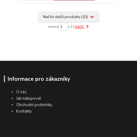
Načíst další produkty (20)
strana
z 11
další
Informace pro zákazníky
O nás
Jak nakupovat
Obchodní podmínky
Kontakty