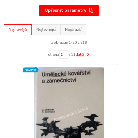
Upřesnit parametry
Nejnovější
Nejlevnější
Nejdražší
Zobrazuji 1-20 z 219
strana
z 11
další
Novinka