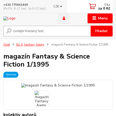
0
ks
+420 775641649
CZK
za
0 Kč
(Po-Pá, 8-17 hod., So 9-12 hod.)
Menu
Hledat
Úvod
Sci-fi, fantasy, horory
magazín Fantasy & Science Fiction 1/1995
magazín Fantasy & Science
Fiction 1/1995
Novinka
kolektiv autorů