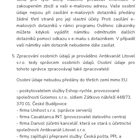
zakoupeném zboží a vaši e-mailovou adresu. Vaše osobní
údaje nejsou při zasílání e-mailových dotazníků předány
žádné třetí straně pro její vlastní účely. Proti zasílání e-
mailových dotazníků v rámci programu Ověřeno zákazníky
můžete kdykoli vyjádřit námitku odmítnutím dalších
dotazníků pomocí odkazu v e-mailu s dotazníkem. V případě
vaší námitky vám dotazník nebudeme dále zasílat.
Zpracování osobních údajů je prováděno Antikvariát Litovel
s.r.o. tedy správcem osobních údajů. Osobní údaje pro
tohoto správce zpracovávají také zpracovatelé:
Osobní údaje nebudou předány do třetích zemí mimo EU.
- poskytovatelem služby Eshop-rychle, provozované
společností Golemos s.r.o., sídlem Zátkovo nábřeží 448/73,
370 01, České Budějovice
- firma Unihost s.r.o. (správce serverů)
- firma Casablanca INT (provozovatel datového centra)
- firma Danvol (účetní kancelář, která se stará o účetnictví
společnosti Antikvariát Litovel s.r.o.
- firmy zajišťující přepravní služby: Česká pošta, PPL a