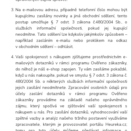
Na e-mailovou adresu, případně telefonní číslo mohou být
kupujícímu zasílány novinky a jiná obchodní sdělení, tento
postup umožňuje § 7 odst. 3 zákona č.480/2004 Sb., o
službách informační společnosti, pokud jej kupující
neodmítne. Tato sdělení lze kdykoliv jakýmkoliv způsobem –
například zasláním e-mailu nebo proklikem na odkaz
v obchodním sdělení – odhlásit.
Vaši spokojenost s nákupem zjišťujeme prostřednictvím e-
mailových dotazníků v rámci programu Ověřeno zákazníky,
do něhož je náš e-shop zapojen. Ty vám zasíláme pokaždé,
když u nás nakoupíte, pokud ve smyslu § 7 odst. 3 zákona č.
480/2004 Sb. o některých službách informační společnosti
jejich zasílání neodmítnete. Zpracování osobních údajů pro
účely zaslání dotazníků v rámci programu Ověřeno
zákazníky provádíme na základě našeho oprávněného
zájmu, který spočívá ve zjišťování vaší spokojenosti s
nákupem u nás. Pro zasílání dotazníků, vyhodnocování vaší
zpětné vazby a analýz našeho tržního postavení využíváme
zpracovatele, kterým je provozovatel portálu Heureka.cz;
tomu pro tyto účely můžeme předávat informace o