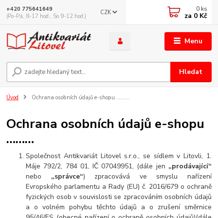
0
ks
+420 775641649
CZK
za
0 Kč
(Po-Pá, 8-17 hod., So 9-12 hod.)
Menu
Hledat
Úvod
Ochrana osobních údajů e-shopu ………
Ochrana osobních údajů e-shopu
………
Společnost Antikvariát Litovel s.r.o., se sídlem v Litovli, 1.
Máje 792/2, 784 01, IČ 07049951, (dále jen
„prodávající“
nebo
„správce“
) zpracovává ve smyslu nařízení
Evropského parlamentu a Rady (EU) č. 2016/679 o ochraně
fyzických osob v souvislosti se zpracováním osobních údajů
a o volném pohybu těchto údajů a o zrušení směrnice
95/46/ES (obecné nařízení o ochraně osobních údajů)(dále