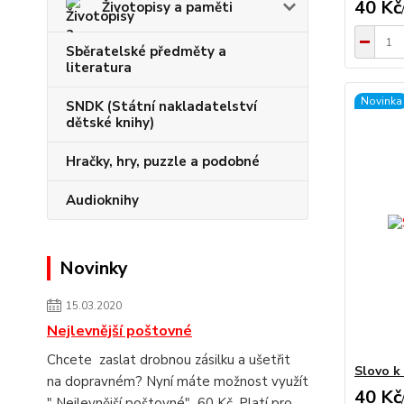
40 Kč
Životopisy a paměti
Sběratelské předměty a
literatura
Novinka
SNDK (Státní nakladatelství
dětské knihy)
Hračky, hry, puzzle a podobné
Audioknihy
Novinky
15.03.2020
Nejlevnější poštovné
Chcete zaslat drobnou zásilku a ušetřit
Slovo k 
na dopravném? Nyní máte možnost využít
40 Kč
" Nejlevnější poštovné" 60 Kč. Platí pro