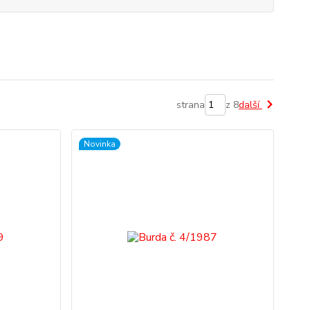
strana
z 8
další
Novinka