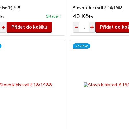
isník) č. 5
Slovo k historii č.16/1988
40 Kč
Skladem
/
ks
/
ks
Přidat do košíku
Přidat do ko
Novinka