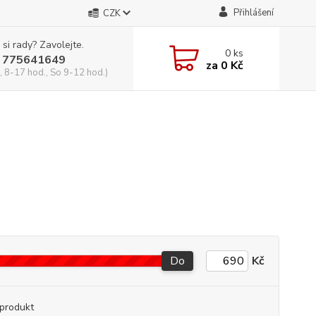
Přihlášení
CZK
 si rady? Zavolejte.
0
ks
 775641649
za
0 Kč
, 8-17 hod., So 9-12 hod.)
Do
Kč
produkt