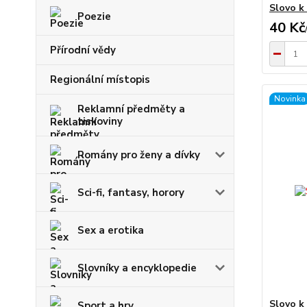
Slovo k 
Poezie
40 Kč
Přírodní vědy
Regionální místopis
Novinka
Reklamní předměty a
tiskoviny
Romány pro ženy a dívky
Sci-fi, fantasy, horory
Sex a erotika
Slovníky a encyklopedie
Slovo k 
Sport a hry