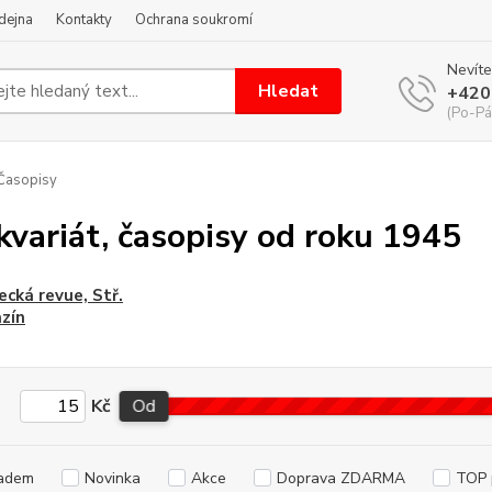
dejna
Kontakty
Ochrana soukromí
Nevíte
Hledat
+420
(Po-Pá
Časopisy
kvariát, časopisy od roku 1945
ecká revue, Stř.
zín
Kč
Od
adem
Novinka
Akce
Doprava ZDARMA
TOP 