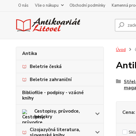
O nás
Vše o nákupu
Obchodní podmínky
Kamenná pro
Úvod
Antika
Anti
Beletrie česká
Beletrie zahraniční
Střel
maga
Bibliofilie - podpisy - vzácné
knihy
Cestopisy, průvodce,
Cena:
bedekry
Cizojazyčná literatura,
Skl
slovenské knihy