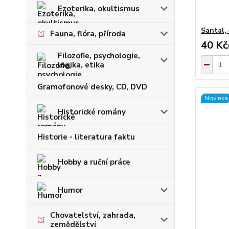
Ezoterika, okultismus
Santal, 
Fauna, flóra, příroda
40 Kč
Filozofie, psychologie,
logika, etika
Gramofonové desky, CD, DVD
Novinka
Historické romány
Historie - literatura faktu
Hobby a ruční práce
Humor
Chovatelství, zahrada,
zemědělství