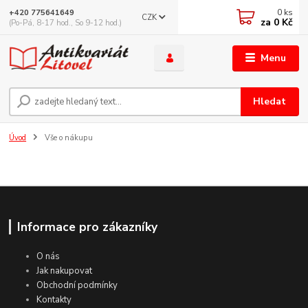
0
ks
+420 775641649
CZK
za
0 Kč
(Po-Pá, 8-17 hod., So 9-12 hod.)
Menu
Hledat
Úvod
Vše o nákupu
Informace pro zákazníky
O nás
Jak nakupovat
Obchodní podmínky
Kontakty