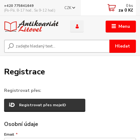
0
ks
+420 775641649
CZK
za
0 Kč
(Po-Pá, 8-17 hod., So 9-12 hod.)
Menu
Hledat
Registrace
Registrovat přes:
Registrovat přes mojeID
Osobní údaje
Email
*