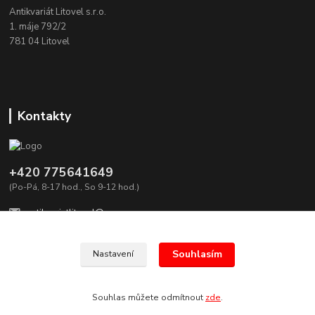
Antikvariát Litovel s.r.o.
1. máje 792/2
781 04 Litovel
Kontakty
+420 775641649
(Po-Pá, 8-17 hod., So 9-12 hod.)
antikvariatlitovel@seznam.cz
Souhlasím
Nastavení
Antikvariát Litovel, všechna práva vyhrazena.
Souhlas můžete odmítnout
zde
.
Vytvořeno na
Eshop-rychle.cz