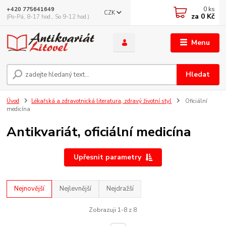
0
ks
+420 775641649
CZK
za
0 Kč
(Po-Pá, 8-17 hod., So 9-12 hod.)
Menu
Hledat
Úvod
Lékařská a zdravotnická literatura, zdravý životní styl
Oficiální
medicína
Antikvariát, oficiální medicína
Upřesnit parametry
Nejnovější
Nejlevnější
Nejdražší
Zobrazuji 1-8 z 8