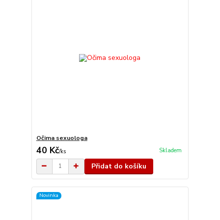
Očima sexuologa
40 Kč
Skladem
/
ks
Přidat do košíku
Novinka