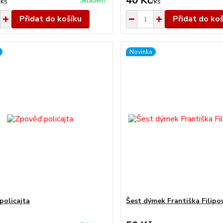
40 Kč
Skladem
/
ks
/
ks
Přidat do košíku
Přidat do ko
Novinka
policajta
Šest dýmek Františka Filip