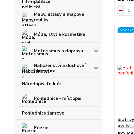
politice
Mapy, atlasy a mapové
repliky
Novinka
Móda, styl a kosmetika
Motorismus a doprava
Náboženství a duchovní
literatura
Národopis, folklór
Pohlednice - místopis
Pohlednice žánrové
Bratr v
periferii
Poezie