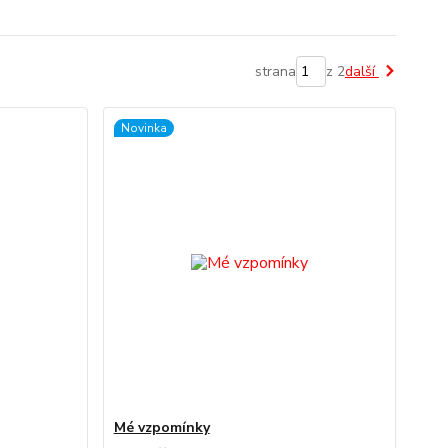
strana
z 2
další
Novinka
Mé vzpomínky