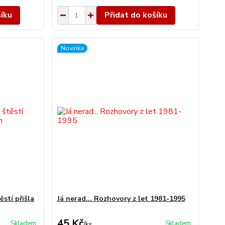
šíku
Přidat do košíku
Novinka
ěstí přišla
Já nerad... Rozhovory z let 1981-1995
45 Kč
Skladem
Skladem
/
ks