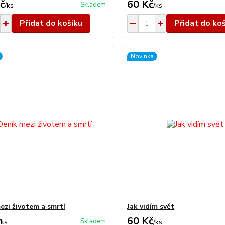
č
60 Kč
Skladem
/
ks
/
ks
Přidat do košíku
Přidat do ko
Novinka
ezi životem a smrtí
Jak vidím svět
60 Kč
Skladem
/
ks
/
ks