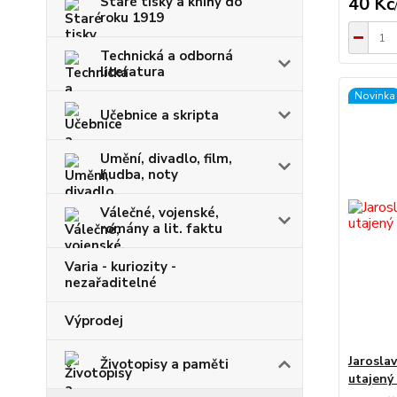
40 Kč
Staré tisky a knihy do
roku 1919
Technická a odborná
literatura
Novinka
Učebnice a skripta
Umění, divadlo, film,
hudba, noty
Válečné, vojenské,
romány a lit. faktu
Varia - kuriozity -
nezařaditelné
Výprodej
Jarosla
Životopisy a paměti
utajený