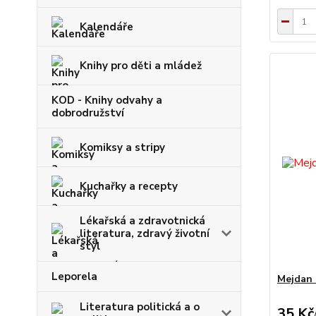
Kalendáře
Knihy pro děti a mládež
KOD - Knihy odvahy a
dobrodružství
Komiksy a stripy
Kuchařky a recepty
Lékařská a zdravotnická
literatura, zdravý životní
styl
Leporela
Mejdan 
Literatura politická a o
35 Kč