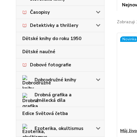
Nejnov
Časopisy
Zobrazuji 
Detektivky a thrillery
Dětské knihy do roku 1950
Novinka
Dětské naučné
Dobové fotografie
Dobrodružné knihy
Drobná grafika a
umělecká díla
Edice Světová četba
Ezoterika, okultismus
Můj živo