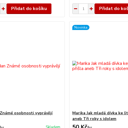
Přidat do košíku
Přidat do ko
Novinka
Známé osobnosti vyprávějí
Marika Jak mladá dívka ke št
aneb Tři roky s idolem
50 Kč
Skladem
/
ks
/
ks