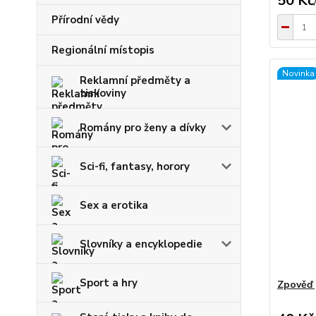
50 Kč
Přírodní vědy
Regionální místopis
Novinka
Reklamní předměty a
tiskoviny
Romány pro ženy a dívky
Sci-fi, fantasy, horory
Sex a erotika
Slovníky a encyklopedie
Sport a hry
Zpověď 