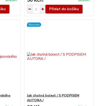
50 Kč
Skladem
Skladem
/
ks
šíku
Přidat do košíku
Novinka
ovského
Jak chutná bolest / S PODPISEM
AUTORA /