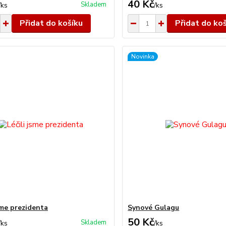
40 Kč
Skladem
/
ks
/
ks
Přidat do košíku
Přidat do ko
Novinka
sme prezidenta
Synové Gulagu
50 Kč
Skladem
/
ks
/
ks