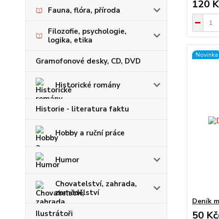
120 K
Fauna, flóra, příroda
Filozofie, psychologie,
logika, etika
Novinka
Gramofonové desky, CD, DVD
Historické romány
Historie - literatura faktu
Hobby a ruční práce
Humor
Chovatelství, zahrada,
zemědělství
Deník m
Ilustrátoři
50 Kč