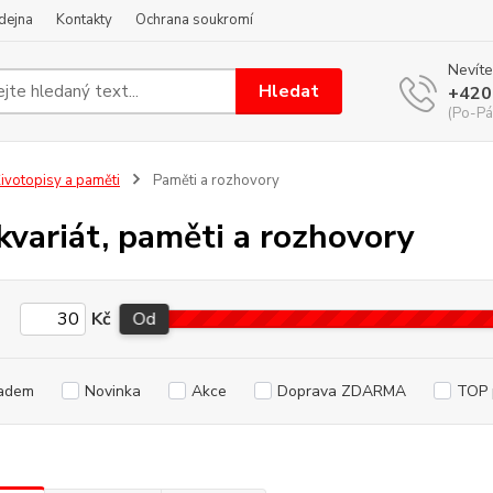
dejna
Kontakty
Ochrana soukromí
Nevíte
Hledat
+420
(Po-Pá
ivotopisy a paměti
Paměti a rozhovory
kvariát, paměti a rozhovory
Kč
Od
adem
Novinka
Akce
Doprava ZDARMA
TOP 