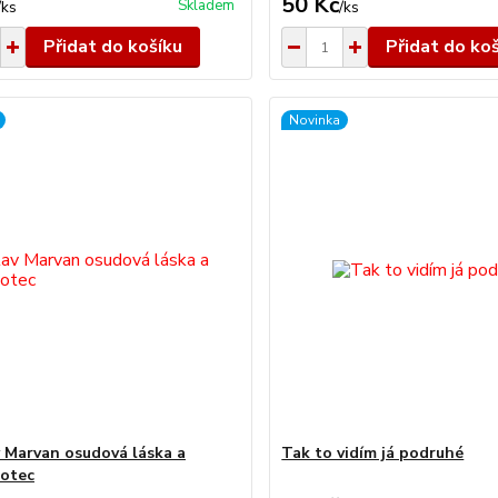
50 Kč
Skladem
/
ks
/
ks
Přidat do košíku
Přidat do ko
Novinka
v Marvan osudová láska a
Tak to vidím já podruhé
 otec