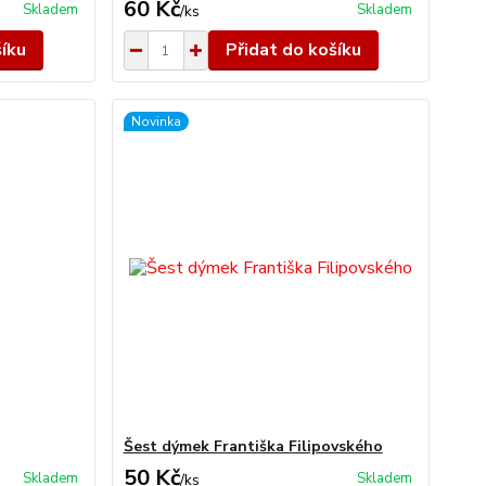
60 Kč
Skladem
Skladem
/
ks
šíku
Přidat do košíku
Novinka
Šest dýmek Františka Filipovského
50 Kč
Skladem
Skladem
/
ks