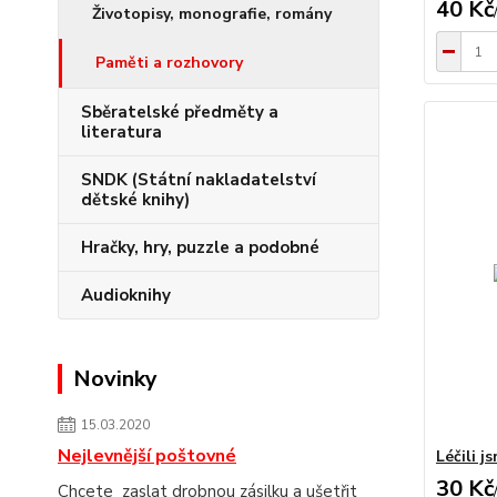
40 Kč
Životopisy, monografie, romány
Paměti a rozhovory
Sběratelské předměty a
literatura
SNDK (Státní nakladatelství
dětské knihy)
Hračky, hry, puzzle a podobné
Audioknihy
Novinky
15.03.2020
Nejlevnější poštovné
Léčili j
30 Kč
Chcete zaslat drobnou zásilku a ušetřit