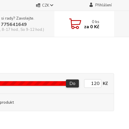
Přihlášení
CZK
 si rady? Zavolejte.
0
ks
 775641649
za
0 Kč
, 8-17 hod., So 9-12 hod.)
Do
Kč
produkt