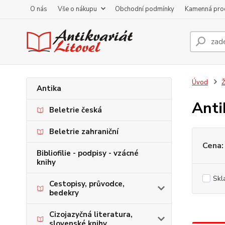
O nás
Vše o nákupu
Obchodní podmínky
Kamenná pro
Úvod
Ž
Antika
Anti
Beletrie česká
Beletrie zahraniční
Cena:
Bibliofilie - podpisy - vzácné
knihy
Skl
Cestopisy, průvodce,
bedekry
Cizojazyčná literatura,
slovenské knihy