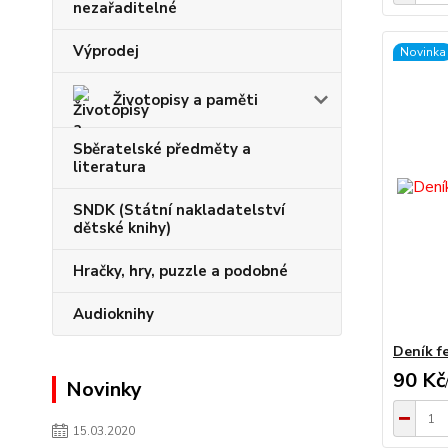
nezařaditelné
Výprodej
Novinka
Životopisy a paměti
Sběratelské předměty a
literatura
SNDK (Státní nakladatelství
dětské knihy)
Hračky, hry, puzzle a podobné
Audioknihy
Deník f
90 Kč
Novinky
15.03.2020