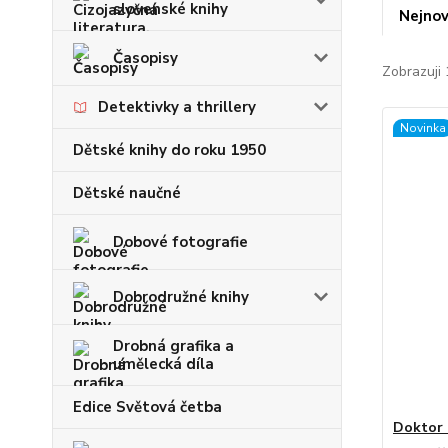
slovenské knihy
Nejnov
Časopisy
Zobrazuji 
Detektivky a thrillery
Novinka
Dětské knihy do roku 1950
Dětské naučné
Dobové fotografie
Dobrodružné knihy
Drobná grafika a
umělecká díla
Edice Světová četba
Doktor 