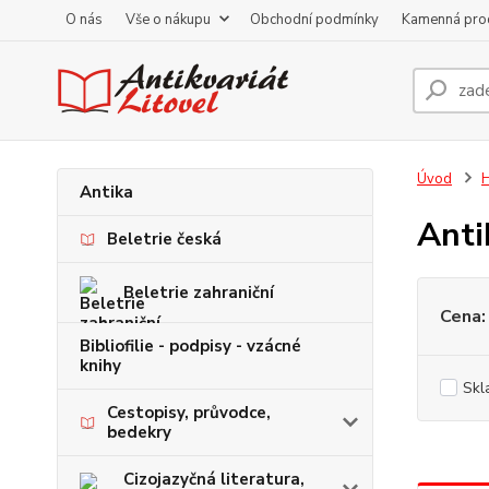
O nás
Vše o nákupu
Obchodní podmínky
Kamenná pro
Úvod
Antika
Anti
Beletrie česká
Beletrie zahraniční
Cena:
Bibliofilie - podpisy - vzácné
knihy
Skl
Cestopisy, průvodce,
bedekry
Cizojazyčná literatura,