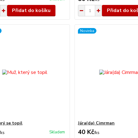
Přidat do košíku
Přidat do ko
Novinka
rý se topil
Jára(da) Cimrman
40 Kč
Skladem
/
ks
/
ks