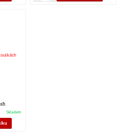
ách
Skladem
šíku