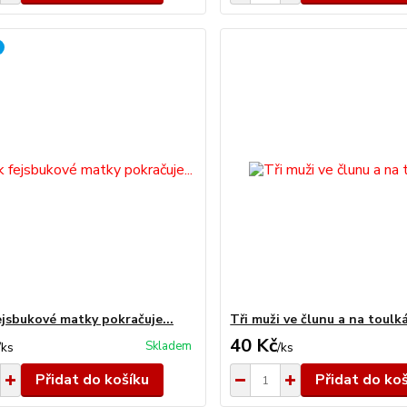
ejsbukové matky pokračuje...
Tři muži ve člunu a na toulk
40 Kč
Skladem
/
ks
/
ks
Přidat do košíku
Přidat do ko