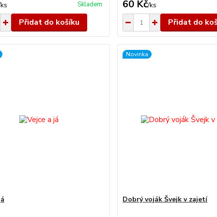
60 Kč
Skladem
/
ks
/
ks
Přidat do košíku
Přidat do ko
Novinka
já
Dobrý voják Švejk v zajetí