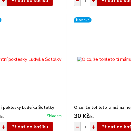
Přidat do košíku
Přidat do ko
Novinka
í poklesky Ludvíka Šotolky
O co, že tohleto ti máma ne
30 Kč
Skladem
/
ks
/
ks
Přidat do košíku
Přidat do ko