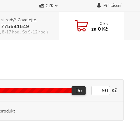
Přihlášení
CZK
 si rady? Zavolejte.
0
ks
 775641649
za
0 Kč
, 8-17 hod., So 9-12 hod.)
Do
Kč
produkt