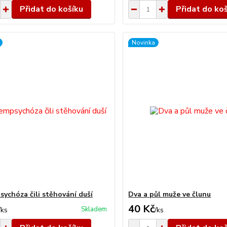
Přidat do košíku
Přidat do ko
Novinka
ychóza čili stěhování duší
Dva a půl muže ve člunu
40 Kč
Skladem
/
ks
/
ks