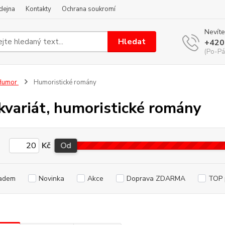
dejna
Kontakty
Ochrana soukromí
Nevíte
Hledat
+420
(Po-Pá
Humor
Humoristické romány
kvariát, humoristické romány
Kč
Od
adem
Novinka
Akce
Doprava ZDARMA
TOP 