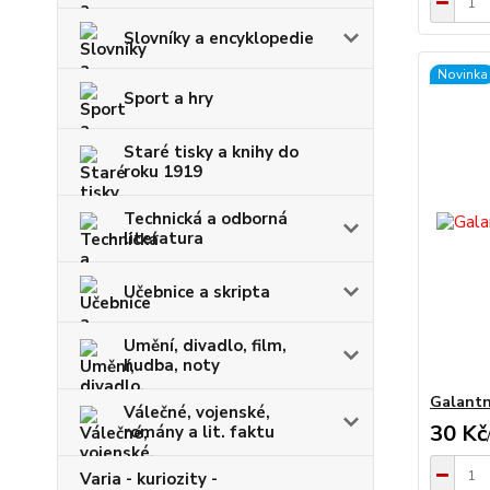
Slovníky a encyklopedie
Novinka
Sport a hry
Staré tisky a knihy do
roku 1919
Technická a odborná
literatura
Učebnice a skripta
Umění, divadlo, film,
hudba, noty
Galantn
Válečné, vojenské,
30 Kč
romány a lit. faktu
Varia - kuriozity -