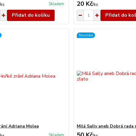
20 Kč
Skladem
/
ks
/
ks
Přidat do košíku
Přidat do ko
Novinka
rání Adriana Molea
Milá Sally aneb Dobrá rada 
50 Kč
Skladem
/
ks
/
ks