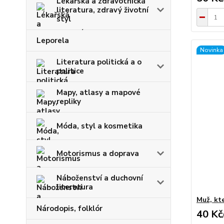
Lékařská a zdravotnická
literatura, zdravý životní
styl
Leporela
Novinka
Literatura politická a o
politice
Mapy, atlasy a mapové
repliky
Móda, styl a kosmetika
Motorismus a doprava
Náboženství a duchovní
literatura
Muž, kte
Národopis, folklór
40 Kč