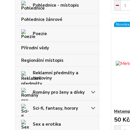
Pohlednice - místopis
Pohlednice žánrové
Novinka
Poezie
Přírodní vědy
Regionální místopis
Reklamní předměty a
tiskoviny
Romány pro ženy a dívky
Sci-fi, fantasy, horory
Metemps
50 Kč
Sex a erotika