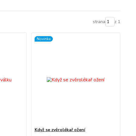
strana
z 1
Novinka
Když se zvěrolékař ožení