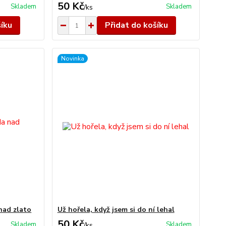
50 Kč
Skladem
Skladem
/
ks
šíku
Přidat do košíku
Novinka
nad zlato
Už hořela, když jsem si do ní lehal
50 Kč
Skladem
Skladem
/
ks