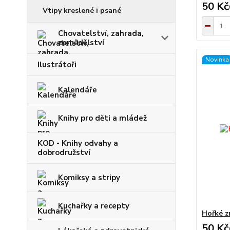
50 Kč
Vtipy kreslené i psané
Chovatelství, zahrada,
zemědělství
Novinka
Ilustrátoři
Kalendáře
Knihy pro děti a mládež
KOD - Knihy odvahy a
dobrodružství
Komiksy a stripy
Kuchařky a recepty
Hořké z
50 Kč