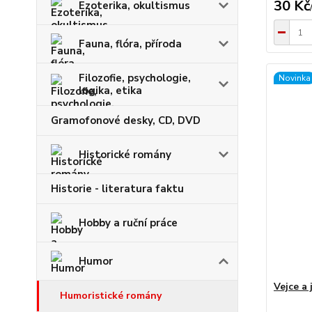
30 Kč
Ezoterika, okultismus
Fauna, flóra, příroda
Filozofie, psychologie,
Novinka
logika, etika
Gramofonové desky, CD, DVD
Historické romány
Historie - literatura faktu
Hobby a ruční práce
Humor
Vejce a 
Humoristické romány