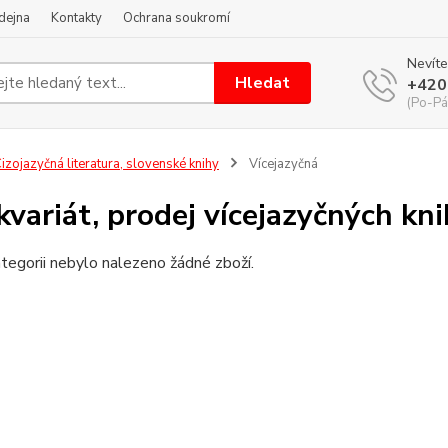
dejna
Kontakty
Ochrana soukromí
Nevíte
Hledat
+420
(Po-Pá
izojazyčná literatura, slovenské knihy
Vícejazyčná
kvariát, prodej vícejazyčných kni
tegorii nebylo nalezeno žádné zboží.