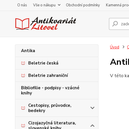
O nás
Vše o nákupu
Obchodní podmínky
Kamenná pro
Úvod
C
Antika
Anti
Beletrie česká
Beletrie zahraniční
V této ka
Bibliofilie - podpisy - vzácné
knihy
Cestopisy, průvodce,
bedekry
Cizojazyčná literatura,
slovenské knihy