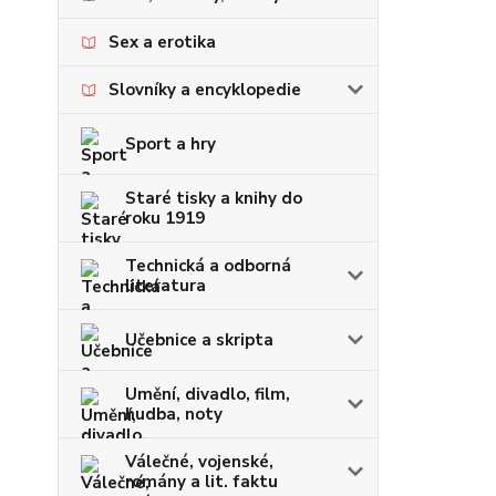
Sex a erotika
Slovníky a encyklopedie
Sport a hry
Staré tisky a knihy do
roku 1919
Technická a odborná
literatura
Učebnice a skripta
Umění, divadlo, film,
hudba, noty
Válečné, vojenské,
romány a lit. faktu