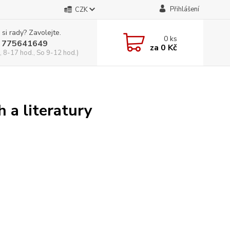
Přihlášení
CZK
 si rady? Zavolejte.
0
ks
 775641649
za
0 Kč
, 8-17 hod., So 9-12 hod.)
h a literatury