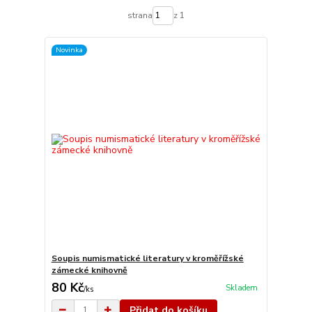
strana
z 1
Novinka
Soupis numismatické literatury v kroměřížské
zámecké knihovně
80 Kč
Skladem
/
ks
Přidat do košíku