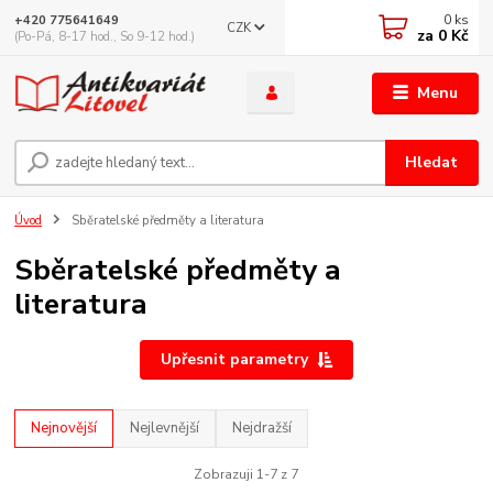
0
ks
+420 775641649
CZK
za
0 Kč
(Po-Pá, 8-17 hod., So 9-12 hod.)
Menu
Hledat
Úvod
Sběratelské předměty a literatura
Sběratelské předměty a
literatura
Upřesnit parametry
Nejnovější
Nejlevnější
Nejdražší
Zobrazuji 1-7 z 7