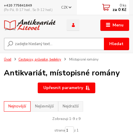
0
ks
+420 775641649
CZK
za
0 Kč
(Po-Pá, 8-17 hod., So 9-12 hod.)
Menu
Hledat
Úvod
Cestopisy, průvodce, bedekry
Místopisné romány
Antikvariát, místopisné romány
Upřesnit parametry
Nejnovější
Nejlevnější
Nejdražší
Zobrazuji 1-9 z 9
strana
z 1