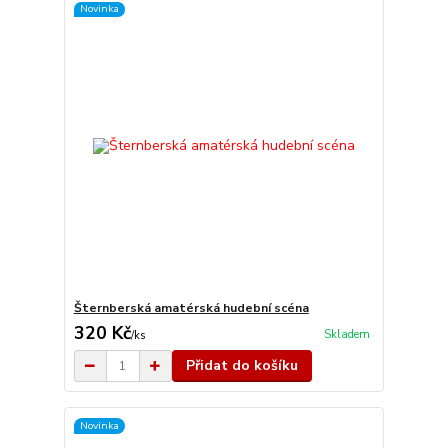
Novinka
Šternberská amatérská hudební scéna
320 Kč
Skladem
/
ks
Přidat do košíku
Novinka