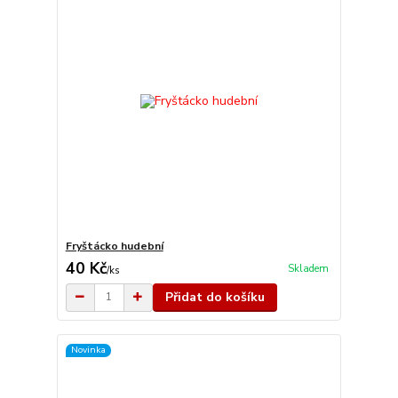
Fryštácko hudební
40 Kč
Skladem
/
ks
Přidat do košíku
Novinka