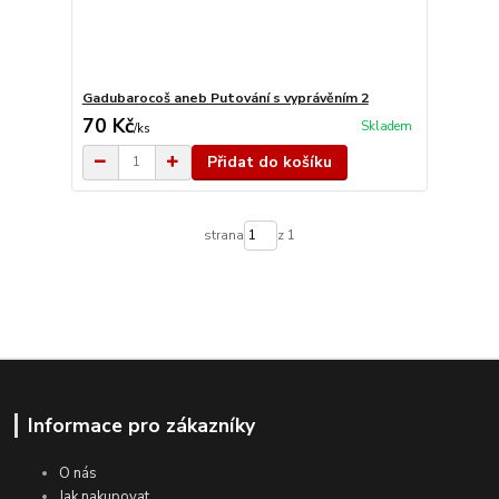
Gadubarocoš aneb Putování s vyprávěním 2
70 Kč
Skladem
/
ks
Přidat do košíku
strana
z 1
Informace pro zákazníky
O nás
Jak nakupovat