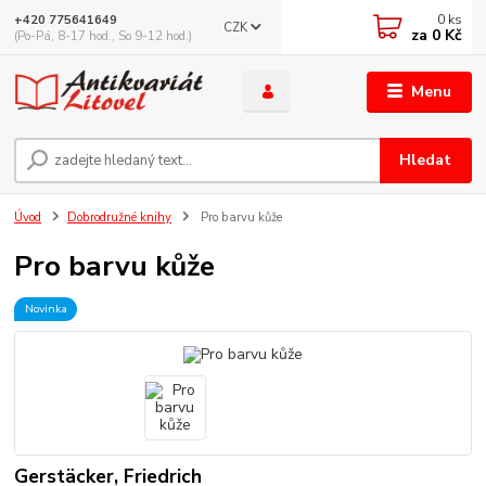
0
ks
+420 775641649
CZK
za
0 Kč
(Po-Pá, 8-17 hod., So 9-12 hod.)
Menu
Hledat
Úvod
Dobrodružné knihy
Pro barvu kůže
Pro barvu kůže
Novinka
Gerstäcker, Friedrich