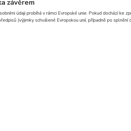
ka závěrem
sobními údaji probíhá v rámci Evropské unie. Pokud dochází ke 
předpisů (výjimky schválené Evropskou unií, případně po splnění