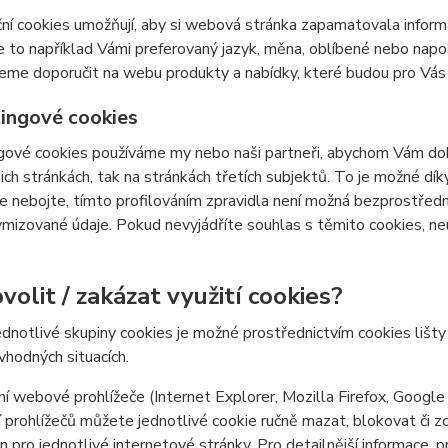
ní cookies umožňují, aby si webová stránka zapamatovala inform
e to například Vámi preferovaný jazyk, měna, oblíbené nebo nap
e doporučit na webu produkty a nabídky, které budou pro Vás c
ingové cookies
ové cookies používáme my nebo naši partneři, abychom Vám doká
šich stránkách, tak na stránkách třetích subjektů. To je možné dí
e nebojte, tímto profilováním zpravidla není možná bezprostředn
izované údaje. Pokud nevyjádříte souhlas s těmito cookies, neu
volit / zakázat využití cookies?
ednotlivé skupiny cookies je možné prostřednictvím cookies lišt
 vhodných situacích.
í webové prohlížeče (Internet Explorer, Mozilla Firefox, Google
 prohlížečů můžete jednotlivé cookie ručně mazat, blokovat či zce
en pro jednotlivé internetové stránky. Pro detailnější informace, 