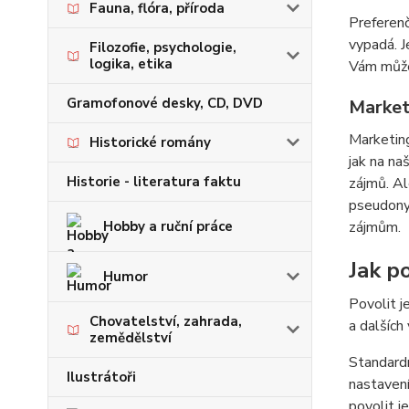
Fauna, flóra, příroda
Preferenč
vypadá. J
Filozofie, psychologie,
logika, etika
Vám můžem
Gramofonové desky, CD, DVD
Market
Marketing
Historické romány
jak na na
Historie - literatura faktu
zájmů. Al
pseudonym
Hobby a ruční práce
zájmům.
Jak po
Humor
Povolit j
Chovatelství, zahrada,
a dalších
zemědělství
Standardn
Ilustrátoři
nastavení
povolit j