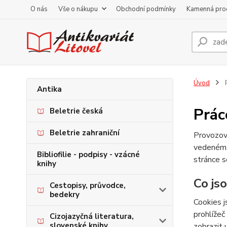
O nás
Vše o nákupu
Obchodní podmínky
Kamenná pro
Úvod
P
Antika
Prác
Beletrie česká
Beletrie zahraniční
Provozov
vedeném
Bibliofilie - podpisy - vzácné
stránce s
knihy
Co js
Cestopisy, průvodce,
bedekry
Cookies j
prohlížeč
Cizojazyčná literatura,
slovenské knihy
zobrazit 