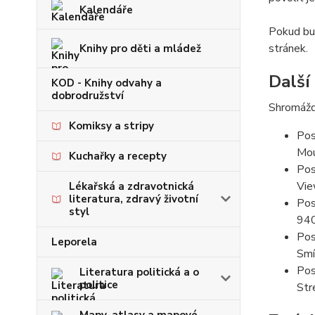
Kalendáře
Pokud bud
stránek.
Knihy pro děti a mládež
Další
KOD - Knihy odvahy a
dobrodružství
Shromážd
Komiksy a stripy
Pos
Mou
Kuchařky a recepty
Pos
Vie
Lékařská a zdravotnická
literatura, zdravý životní
Pos
styl
94
Pos
Leporela
Smí
Pos
Literatura politická a o
politice
Str