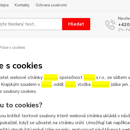
dejna
Kontakty
Ochrana soukromí
Nevíte
Hledat
+420
(Po-Pá
ráce s cookies
e s cookies
atel webové stránky
………….
, společnost
………..
s.r.o., se sídlem 
 Krajským soudem v
……….
, oddíl
……….
, vložka
……………..
(dále jen 
e soubory cookies.
ou to cookies?
sou krátké textové soubory, které webová stránka ukládá v návšt
 pokaždé, když se uživatel na stránku vrátí. Umožňují tak napříkla
určitý obsah šitý právě Vám na míru, analyzovat návštěvnost we