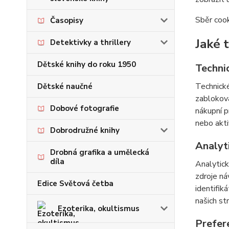
Sběr cook
Časopisy
Jaké 
Detektivky a thrillery
Dětské knihy do roku 1950
Techni
Technické
Dětské naučné
zabloková
Dobové fotografie
nákupní p
nebo akti
Dobrodružné knihy
Analyt
Drobná grafika a umělecká
díla
Analytick
zdroje ná
Edice Světová četba
identifik
našich st
Ezoterika, okultismus
Prefer