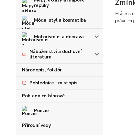
Mapy, atlasy a mapové
Zmín
repliky
Práce s o
Móda, styl a kosmetika
právních 
Motorismus a doprava
Náboženství a duchovní
literatura
Národopis, folklór
Pohlednice - místopis
Pohlednice žánrové
Poezie
Přírodní vědy