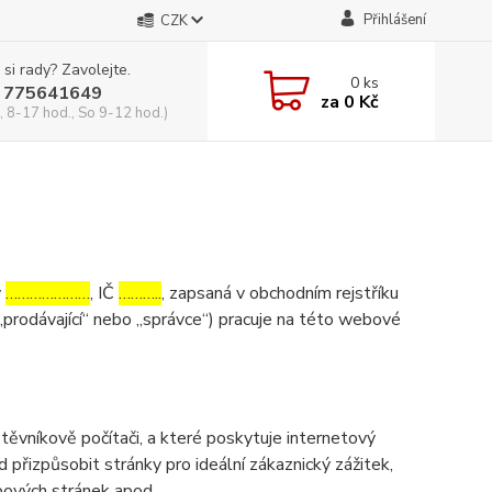
Přihlášení
CZK
 si rady? Zavolejte.
0
ks
 775641649
za
0 Kč
, 8-17 hod., So 9-12 hod.)
v
…………………
, IČ
………..
, zapsaná v obchodním rejstříku
„prodávající“ nebo „správce“) pracuje na této webové
ěvníkově počítači, a které poskytuje internetový
d přizpůsobit stránky pro ideální zákaznický zážitek,
bových stránek apod.