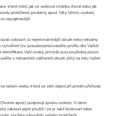
ace, které mění, jak se webová stránka chová nebo jak
osledy prohlížené produkty apod. Díky těmto cookies
o nejzajímavější.
zali zobrazit co nejrelevantnější obsah nebo reklamy
ky vytváření tzv. pseudonymizovaného profilu dle Vašich
í identifikace Vaší osoby, protože jsou používány pouze
vidíte v reklamních sděleních obsah ušitý na míru Vašim
y na našem webu, která se vám objeví při prvním příchodu
 Chrome apod.) podporují správu cookies. V rámci
la zakázat jejich použití, lze je také blokovat nebo
prosím, použijte nápovědu vašeho prohlížeče.