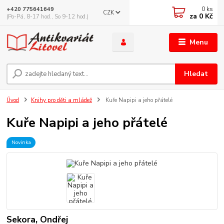
0
ks
+420 775641649
CZK
za
0 Kč
(Po-Pá, 8-17 hod., So 9-12 hod.)
Menu
Hledat
Úvod
Knihy pro děti a mládež
Kuře Napipi a jeho přátelé
Kuře Napipi a jeho přátelé
Novinka
Sekora, Ondřej