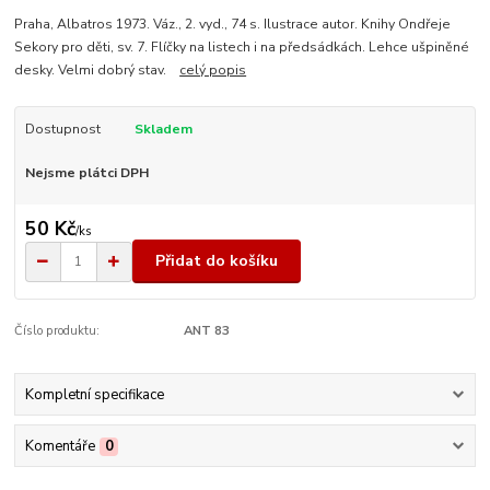
Praha, Albatros 1973. Váz., 2. vyd., 74 s. Ilustrace autor. Knihy Ondřeje
Sekory pro děti, sv. 7. Flíčky na listech i na předsádkách. Lehce ušpiněné
desky. Velmi dobrý stav.
celý popis
Dostupnost
Skladem
Nejsme plátci DPH
50 Kč
/
ks
Přidat do košíku
Číslo produktu:
ANT 83
Kompletní specifikace
Komentáře
0