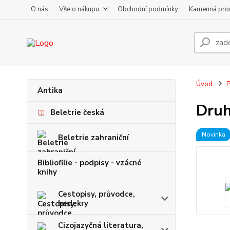
O nás
Vše o nákupu
Obchodní podmínky
Kamenná pro
Úvod
P
Antika
Druh
Beletrie česká
Novinka
Beletrie zahraniční
Bibliofilie - podpisy - vzácné
knihy
Cestopisy, průvodce,
bedekry
Cizojazyčná literatura,