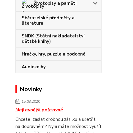
Životopisy a paměti
Sběratelské předměty a
literatura
SNDK (Státní nakladatelství
dětské knihy)
Hračky, hry, puzzle a podobné
Audioknihy
Novinky
15.03.2020
Nejlevnější poštovné
Chcete zaslat drobnou zásilku a ušetřit
na dopravném? Nyní máte možnost využít