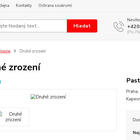
dejna
Kontakty
Ochrana soukromí
Nevíte
Hledat
+420
(Po-Pá
oezie
Druhé zrození
é zrození
Past
Praha,
Kapesn
Dos
Nej