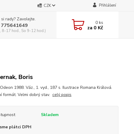
Přihlášení
CZK
 si rady? Zavolejte.
0
ks
 775641649
za
0 Kč
, 8-17 hod., So 9-12 hod.)
ernak, Boris
 Odeon 1988. Váz., 1. vyd., 187 s. Ilustrace Romana Králová.
í formát. Velmi dobrý stav.
celý popis
tupnost
Skladem
sme plátci DPH