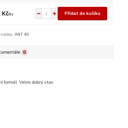
 Kč
Přidat do košíku
/
ks
roduktu:
ANT 83
Komentáře
0
ní formát. Velmi dobrý stav.