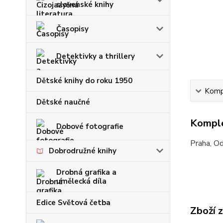
slovenské knihy
Časopisy
Detektivky a thrillery
Dětské knihy do roku 1950
Kompl
Dětské naučné
Komple
Dobové fotografie
Praha, Od
Dobrodružné knihy
Drobná grafika a
umělecká díla
Edice Světová četba
Zboží 