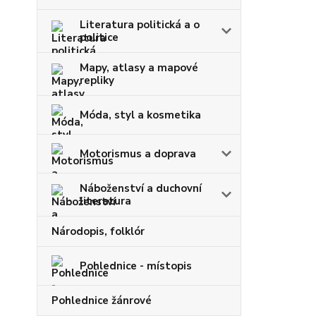
Literatura politická a o
politice
Mapy, atlasy a mapové
repliky
Móda, styl a kosmetika
Motorismus a doprava
Náboženství a duchovní
literatura
Národopis, folklór
Pohlednice - místopis
Pohlednice žánrové