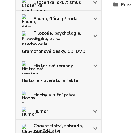
Ezoterika, okultismus
Poezi
Fauna, flóra, příroda
Filozofie, psychologie,
logika, etika
Gramofonové desky, CD, DVD
Historické romány
Historie - literatura faktu
Hobby a ruční práce
Humor
Chovatelství, zahrada,
zemědělství