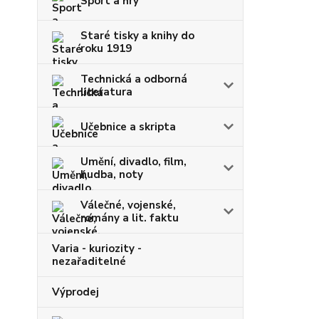
Sport a hry
Staré tisky a knihy do
roku 1919
Technická a odborná
literatura
Učebnice a skripta
Umění, divadlo, film,
hudba, noty
Válečné, vojenské,
romány a lit. faktu
Varia - kuriozity -
nezařaditelné
Výprodej