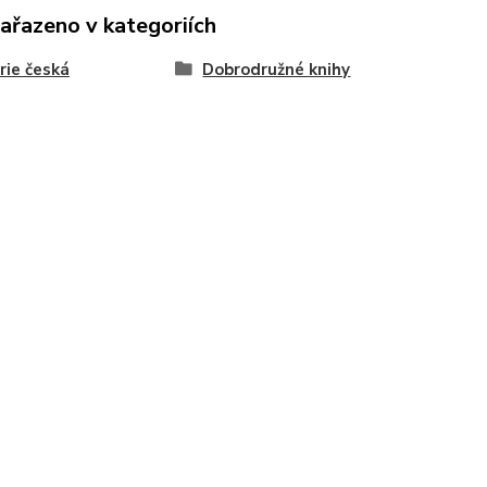
zařazeno v kategoriích
rie česká
Dobrodružné knihy