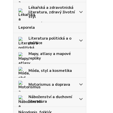
Lékařská a zdravotnická
literatura, zdravý životní
styl
Leporela
Literatura politická a o
politice
Mapy, atlasy a mapové
repliky
Móda, styl a kosmetika
Motorismus a doprava
Náboženství a duchovní
literatura
Národopis, folklór