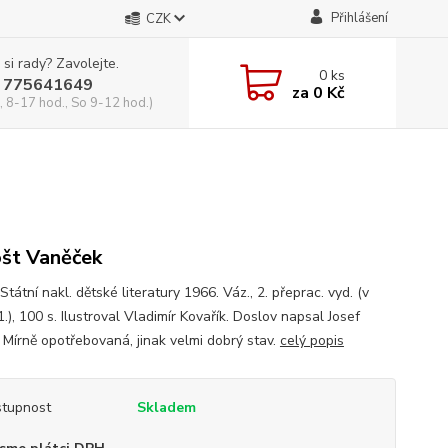
Přihlášení
CZK
 si rady? Zavolejte.
0
ks
 775641649
za
0 Kč
, 8-17 hod., So 9-12 hod.)
št Vaněček
Státní nakl. dětské literatury 1966. Váz., 2. přeprac. vyd. (v
), 100 s. Ilustroval Vladimír Kovařík. Doslov napsal Josef
. Mírně opotřebovaná, jinak velmi dobrý stav.
celý popis
tupnost
Skladem