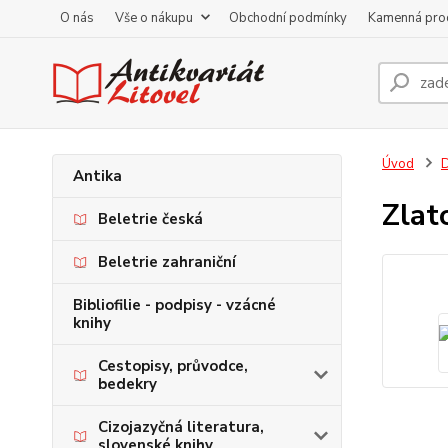
O nás
Vše o nákupu
Obchodní podmínky
Kamenná pro
Úvod
D
Antika
Zlat
Beletrie česká
Beletrie zahraniční
Bibliofilie - podpisy - vzácné
knihy
Cestopisy, průvodce,
bedekry
Cizojazyčná literatura,
slovenské knihy