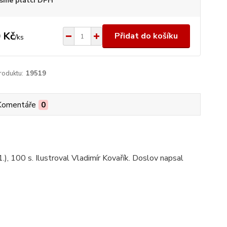
sme plátci DPH
 Kč
Přidat do košíku
/
ks
roduktu:
19519
Komentáře
0
1.), 100 s. Ilustroval Vladimír Kovařík. Doslov napsal