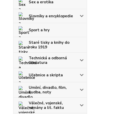
Sex a erotika
Slovníky a encyklopedie
Sport a hry
Staré tisky a knihy do
roku 1919
Technická a odborná
literatura
Učebnice a skripta
Umění, divadlo, film,
hudba, noty
Válečné, vojenské,
romány a lit. faktu