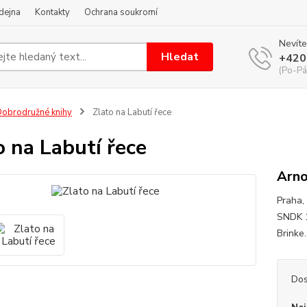
dejna
Kontakty
Ochrana soukromí
Nevíte
Hledat
+420
(Po-Pá
obrodružné knihy
Zlato na Labutí řece
o na Labutí řece
Arno
Praha, 
SNDK 1.
Brinke
Dos