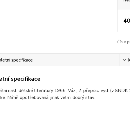
Nej
40
Číslo p
etní specifikace
tní specifikace
átní nakl. dětské literatury 1966. Váz., 2. přeprac. vyd. (v SNDK 
nke. Mírně opotřebovaná, jinak velmi dobrý stav.