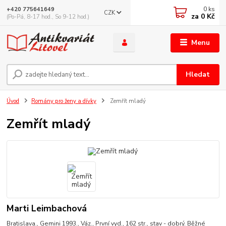
0
ks
+420 775641649
CZK
za
0 Kč
(Po-Pá, 8-17 hod., So 9-12 hod.)
Menu
Hledat
Úvod
Romány pro ženy a dívky
Zemřít mladý
Zemřít mladý
Marti Leimbachová
Bratislava., Gemini 1993., Váz., První vyd., 162 str., stav - dobrý. Běžné