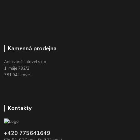
Kamenná prodejna
Antikvariát Litovel s.r.o.
1. máje 792/2
781 04 Litovel
Kontakty
+420 775641649
(Po-Pá, 8-17 hod., So 9-12 hod.)