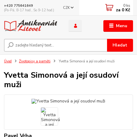
0
ks
+420 775641649
CZK
za
0 Kč
(Po-Pá, 8-17 hod., So 9-12 hod.)
Menu
Hledat
Úvod
Životopisy a paměti
Yvetta Simonová a její osudoví muži
Yvetta Simonová a její osudoví
muži
Pavel Vrba