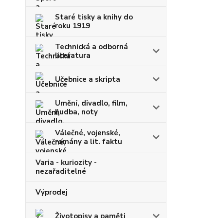
Staré tisky a knihy do
roku 1919
Technická a odborná
literatura
Učebnice a skripta
Umění, divadlo, film,
hudba, noty
Válečné, vojenské,
romány a lit. faktu
Varia - kuriozity -
nezařaditelné
Výprodej
Životopisy a paměti