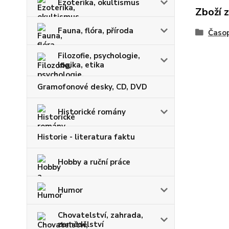
Ezoterika, okultismus
Zboží 
Fauna, flóra, příroda
Časop
Filozofie, psychologie,
logika, etika
Gramofonové desky, CD, DVD
Historické romány
Historie - literatura faktu
Hobby a ruční práce
Humor
Chovatelství, zahrada,
zemědělství