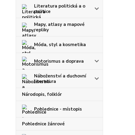
Literatura politická a o
politice
Mapy, atlasy a mapové
repliky
Móda, styl a kosmetika
Motorismus a doprava
Náboženství a duchovní
literatura
Národopis, folklór
Pohlednice - místopis
Pohlednice žánrové