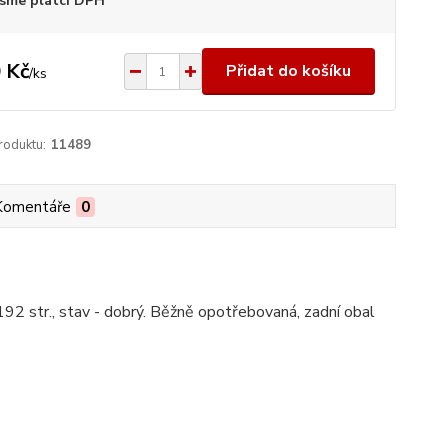
sme plátci DPH
 Kč
Přidat do košíku
/
ks
roduktu:
11489
Komentáře
0
92 str., stav - dobrý. Běžně opotřebovaná, zadní obal