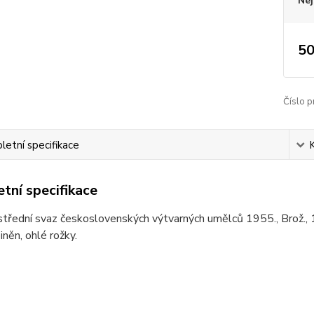
Nej
50
Číslo p
etní specifikace
tní specifikace
střední svaz československých výtvarných umělců 1955., Brož., 1
iněn, ohlé rožky.