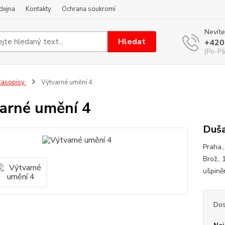
dejna
Kontakty
Ochrana soukromí
Nevíte
Hledat
+420
(Po-Pá
Časopisy
Výtvarné umění 4
arné umění 4
Duša
Praha.
Brož., 
ušpině
Dos