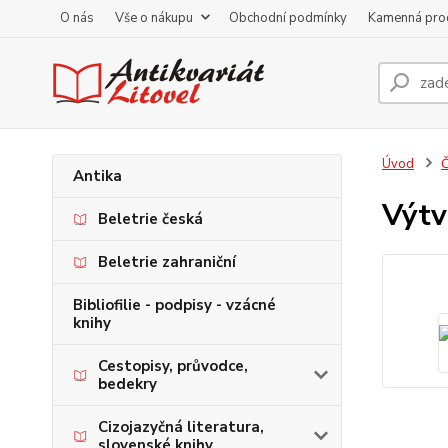
O nás
Vše o nákupu
Obchodní podmínky
Kamenná pro
Úvod
Antika
Výtv
Beletrie česká
Beletrie zahraniční
Bibliofilie - podpisy - vzácné
knihy
Cestopisy, průvodce,
bedekry
Cizojazyčná literatura,
slovenské knihy