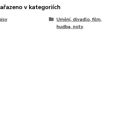
zařazeno v kategoriích
isy
Umění, divadlo, film,
hudba, noty