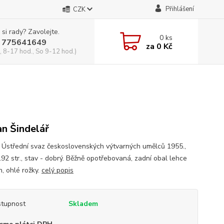
Přihlášení
CZK
 si rady? Zavolejte.
0
ks
 775641649
za
0 Kč
, 8-17 hod., So 9-12 hod.)
n Šindelář
, Ústřední svaz československých výtvarných umělců 1955.,
192 str., stav - dobrý. Běžně opotřebovaná, zadní obal lehce
n, ohlé rožky.
celý popis
tupnost
Skladem