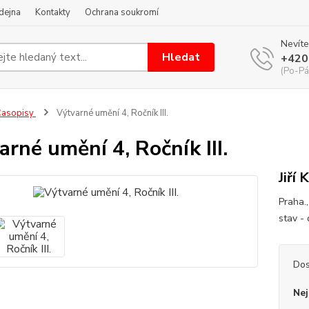
dejna
Kontakty
Ochrana soukromí
Nevíte
Hledat
+420
(Po-Pá
Časopisy
Výtvarné umění 4, Ročník III.
arné umění 4, Ročník III.
Jiří 
Praha.,
stav -
Dos
Nej