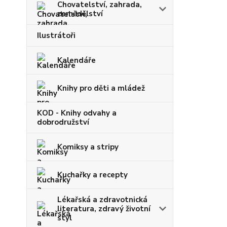
Chovatelství, zahrada,
zemědělství
Ilustrátoři
Kalendáře
Knihy pro děti a mládež
KOD - Knihy odvahy a
dobrodružství
Komiksy a stripy
Kuchařky a recepty
Lékařská a zdravotnická
literatura, zdravý životní
styl