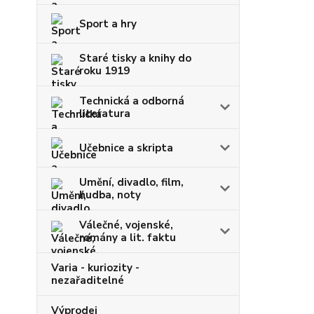
Sport a hry
Staré tisky a knihy do
roku 1919
Technická a odborná
literatura
Učebnice a skripta
Umění, divadlo, film,
hudba, noty
Válečné, vojenské,
romány a lit. faktu
Varia - kuriozity -
nezařaditelné
Výprodej