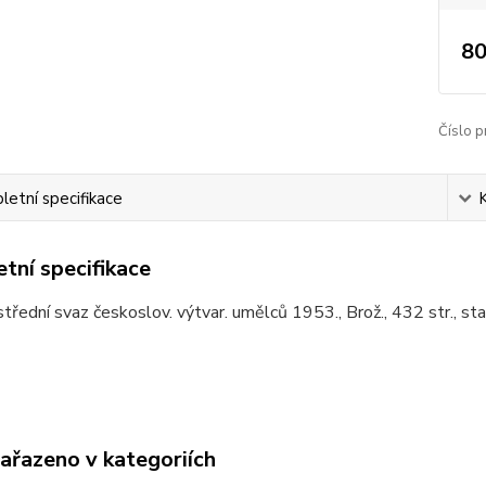
80
Číslo p
etní specifikace
tní specifikace
střední svaz českoslov. výtvar. umělců 1953., Brož., 432 str., st
zařazeno v kategoriích