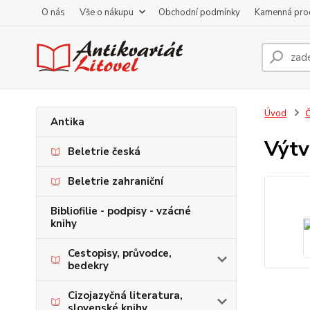
O nás
Vše o nákupu
Obchodní podmínky
Kamenná pro
Úvod
Antika
Výtv
Beletrie česká
Beletrie zahraniční
Bibliofilie - podpisy - vzácné
knihy
Cestopisy, průvodce,
bedekry
Cizojazyčná literatura,
slovenské knihy