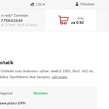
Přihlášení
CZK
 si rady? Zavolejte.
0
ks
 775641649
za
0 Kč
, 8-17 hod., So 9-12 hod.)
Kotalík
 Ústřední svaz českoslov. výtvar. umělců 1953., Brož., 432 str.,
 dobrý. Opotřebený obal časopisu.
celý popis
tupnost
Skladem
sme plátci DPH