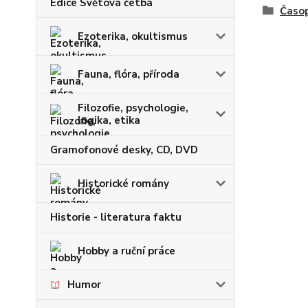
Edice Světová četba
Časop
Ezoterika, okultismus
Fauna, flóra, příroda
Filozofie, psychologie,
logika, etika
Gramofonové desky, CD, DVD
Historické romány
Historie - literatura faktu
Hobby a ruční práce
Humor