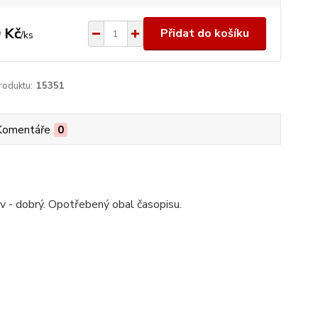
 Kč
Přidat do košíku
/
ks
roduktu:
15351
Komentáře
0
av - dobrý. Opotřebený obal časopisu.