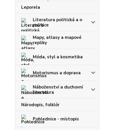
Leporela
Literatura politická a o
politice
Mapy, atlasy a mapové
repliky
Móda, styl a kosmetika
Motorismus a doprava
Náboženství a duchovní
literatura
Národopis, folklór
Pohlednice - místopis