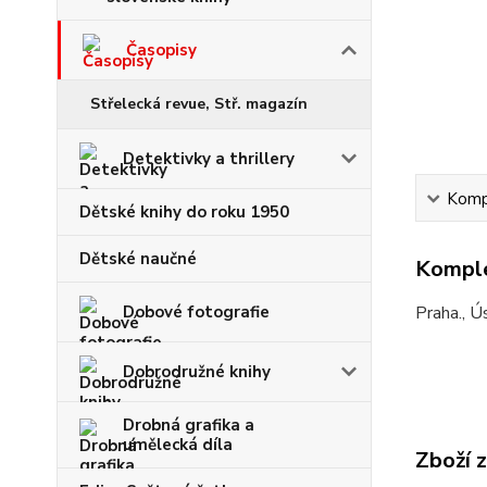
Časopisy
Střelecká revue, Stř. magazín
Detektivky a thrillery
Kompl
Dětské knihy do roku 1950
Dětské naučné
Komple
Dobové fotografie
Praha., Ú
Dobrodružné knihy
Drobná grafika a
umělecká díla
Zboží 