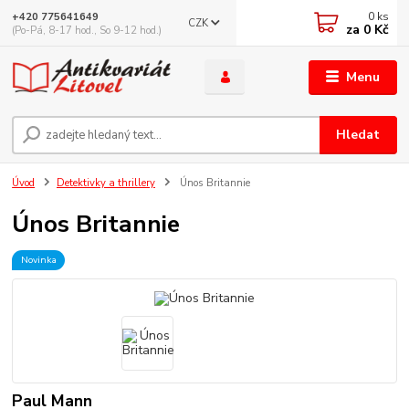
0
ks
+420 775641649
CZK
za
0 Kč
(Po-Pá, 8-17 hod., So 9-12 hod.)
Menu
Hledat
Úvod
Detektivky a thrillery
Únos Britannie
Únos Britannie
Novinka
Paul Mann