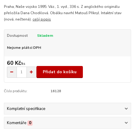
Praha, Naše vojsko 1995. Váz., 1. vyd., 336 s. Z anglického originálu
přeložila Dana Chodilová. Obálku navrhl Matouš Přikryl. Intaktní stav
(nová, nečtená).
celý popis
Dostupnost
Skladem
Nejsme plátci DPH
60 Kč
/
ks
Přidat do košíku
Číslo produktu:
16128
Kompletní specifikace
Komentáře
0