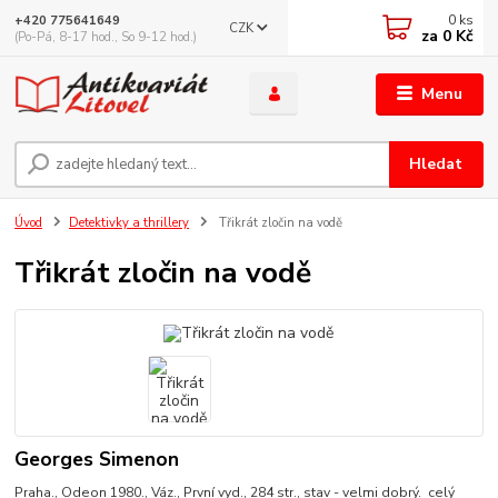
0
ks
+420 775641649
CZK
za
0 Kč
(Po-Pá, 8-17 hod., So 9-12 hod.)
Menu
Hledat
Úvod
Detektivky a thrillery
Třikrát zločin na vodě
Třikrát zločin na vodě
Georges Simenon
Praha., Odeon 1980., Váz., První vyd., 284 str., stav - velmi dobrý.
celý