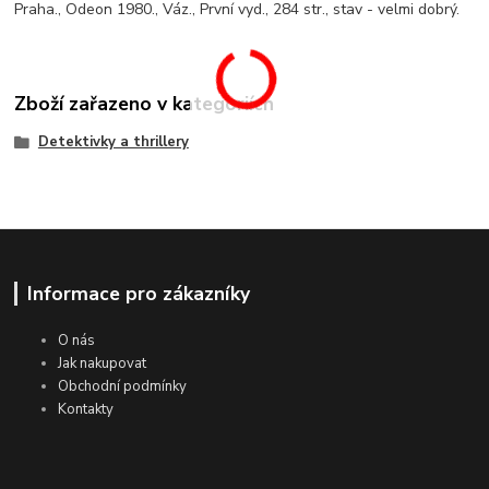
Praha., Odeon 1980., Váz., První vyd., 284 str., stav - velmi dobrý.
Zboží zařazeno v kategoriích
Detektivky a thrillery
Informace pro zákazníky
O nás
Jak nakupovat
Obchodní podmínky
Kontakty