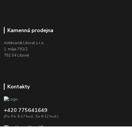
Kamenná prodejna
Antikvariát Litovel s.r.o.
1. máje 792/2
781 04 Litovel
Kontakty
+420 775641649
(Po-Pá, 8-17 hod., So 9-12 hod.)
antikvariatlitovel@seznam.cz