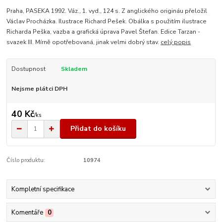
Praha, PASEKA 1992. Váz., 1. vyd., 124 s. Z anglického origináu přeložil
Václav Procházka. Ilustrace Richard Pešek. Obálka s použitím ilustrace
Richarda Peška, vazba a grafická úprava Pavel Štefan. Edice Tarzan -
svazek III. Mírně opotřebovaná, jinak velmi dobrý stav.
celý popis
Dostupnost
Skladem
Nejsme plátci DPH
40 Kč
/
ks
Přidat do košíku
Číslo produktu:
10974
Kompletní specifikace
Komentáře
0