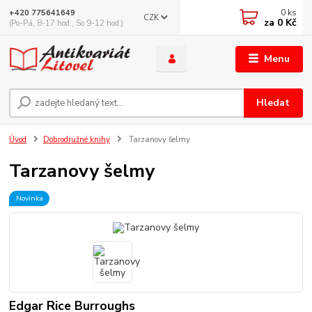
0
ks
+420 775641649
CZK
za
0 Kč
(Po-Pá, 8-17 hod., So 9-12 hod.)
Menu
Hledat
Úvod
Dobrodružné knihy
Tarzanovy šelmy
Tarzanovy šelmy
Novinka
Edgar Rice Burroughs