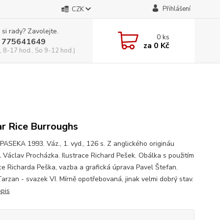
Přihlášení
CZK
 si rady? Zavolejte.
0
ks
 775641649
za
0 Kč
, 8-17 hod., So 9-12 hod.)
r Rice Burroughs
 PASEKA 1993. Váz., 1. vyd., 126 s. Z anglického origináu
il Václav Procházka. Ilustrace Richard Pešek. Obálka s použitím
ace Richarda Peška, vazba a grafická úprava Pavel Štefan.
Tarzan - svazek VI. Mírně opotřebovaná, jinak velmi dobrý stav.
opis