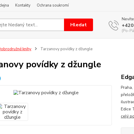
dejna
Kontakty
Ochrana soukromí
Nevíte
Hledat
+420
(Po-Pá
obrodružné knihy
Tarzanovy povídky z džungle
anovy povídky z džungle
Edga
Praha,
přelož
ilustr
Edice 
celý p