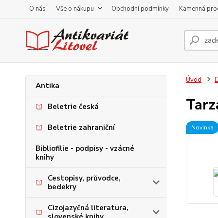
O nás
Vše o nákupu
Obchodní podmínky
Kamenná pro
Úvod
D
Antika
Tarz
Beletrie česká
Beletrie zahraniční
Novinka
Bibliofilie - podpisy - vzácné
knihy
Cestopisy, průvodce,
bedekry
Cizojazyčná literatura,
slovenské knihy