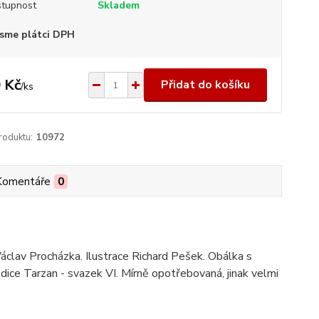
tupnost
Skladem
sme plátci DPH
 Kč
Přidat do košíku
/
ks
roduktu:
10972
Komentáře
0
Václav Procházka. Ilustrace Richard Pešek. Obálka s
Edice Tarzan - svazek VI. Mírně opotřebovaná, jinak velmi