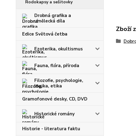
Rodokapsy a sešitovky
Drobná grafika a
umělecká díla
Zboží 
Edice Světová četba
Dobro
Ezoterika, okultismus
Fauna, flóra, příroda
Filozofie, psychologie,
logika, etika
Gramofonové desky, CD, DVD
Historické romány
Historie - literatura faktu