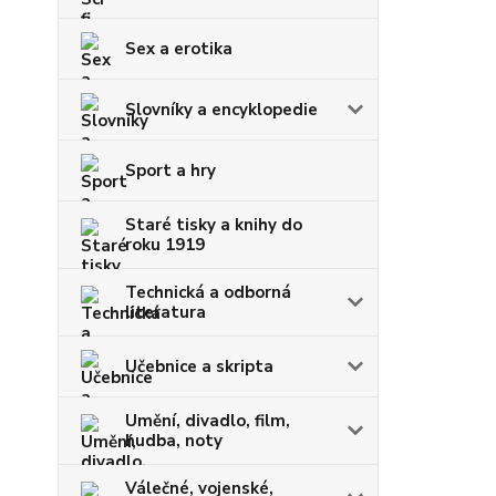
Sex a erotika
Slovníky a encyklopedie
Sport a hry
Staré tisky a knihy do
roku 1919
Technická a odborná
literatura
Učebnice a skripta
Umění, divadlo, film,
hudba, noty
Válečné, vojenské,