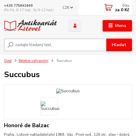
0
ks
+420 775641649
CZK
za
0 Kč
(Po-Pá, 8-17 hod., So 9-12 hod.)
Menu
Hledat
Úvod
Beletrie zahraniční
Succubus
Succubus
Honoré de Balzac
Praha., Lidové nakladatelství 1969., Váz., První vyd., 126 str., stav - dobrý.