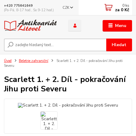
0
ks
+420 775641649
CZK
za
0 Kč
(Po-Pá, 8-17 hod., So 9-12 hod.)
Menu
Hledat
Úvod
Beletrie zahraniční
Scarlett 1. + 2. Díl - pokračování Jihu proti
Severu
Scarlett 1. + 2. Díl - pokračování
Jihu proti Severu