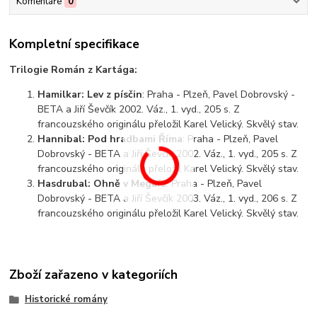
Komentáře
0
Kompletní specifikace
Trilogie Román z Kartága:
Hamilkar: Lev z písčin
: Praha - Plzeň, Pavel Dobrovský -
BETA a Jiří Ševčík 2002. Váz., 1. vyd., 205 s. Z
francouzského originálu přeložil Karel Velický. Skvělý stav.
Hannibal: Pod hradbami Říma
: Praha - Plzeň, Pavel
Dobrovský - BETA a Jiří Ševčík 2002. Váz., 1. vyd., 205 s. Z
francouzského originálu přeložil Karel Velický. Skvělý stav.
Hasdrubal: Ohně v Megaře
: Praha - Plzeň, Pavel
Dobrovský - BETA a Jiří Ševčík 2003. Váz., 1. vyd., 206 s. Z
francouzského originálu přeložil Karel Velický. Skvělý stav.
Zboží zařazeno v kategoriích
Historické romány