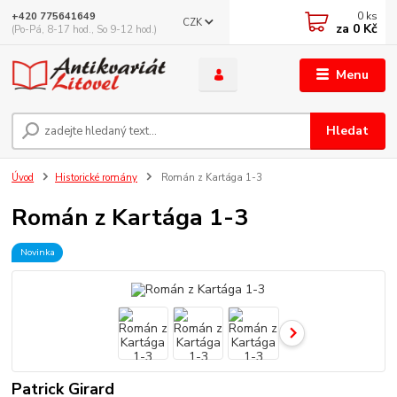
0
ks
+420 775641649
CZK
za
0 Kč
(Po-Pá, 8-17 hod., So 9-12 hod.)
Menu
Hledat
Úvod
Historické romány
Román z Kartága 1-3
Román z Kartága 1-3
Novinka
Patrick Girard