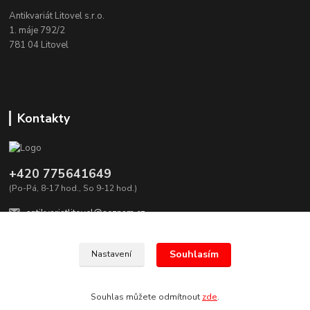
Antikvariát Litovel s.r.o.
1. máje 792/2
781 04 Litovel
Kontakty
+420 775641649
(Po-Pá, 8-17 hod., So 9-12 hod.)
antikvariatlitovel@seznam.cz
Souhlasím
Nastavení
Antikvariát Litovel, všechna práva vyhrazena.
Souhlas můžete odmítnout
zde
.
Vytvořeno na
Eshop-rychle.cz