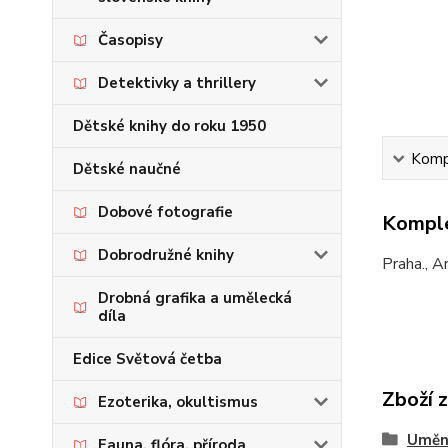
Časopisy
Detektivky a thrillery
Dětské knihy do roku 1950
Kompl
Dětské naučné
Dobové fotografie
Komple
Dobrodružné knihy
Praha., A
Drobná grafika a umělecká
díla
Edice Světová četba
Zboží 
Ezoterika, okultismus
Umění
Fauna, flóra, příroda