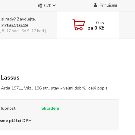
Přihlášení
CZK
 si rady? Zavolejte.
0
ks
 775641649
za
0 Kč
, 8-17 hod., So 9-12 hod.)
 Lassus
 Artia 1971., Váz., 196 str., stav - velmi dobrý.
celý popis
tupnost
Skladem
sme plátci DPH