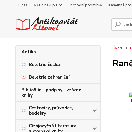
O nás
Vše o nákupu
Obchodní podmínky
Kamenná pro
Úvod
U
Antika
Raně
Beletrie česká
Beletrie zahraniční
Bibliofilie - podpisy - vzácné
knihy
Cestopisy, průvodce,
bedekry
Cizojazyčná literatura,
slovenské knihy