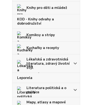
Knihy pro děti a mládež
KOD - Knihy odvahy a
dobrodružství
Komiksy a stripy
Kuchařky a recepty
Lékařská a zdravotnická
literatura, zdravý životní
styl
Leporela
Literatura politická a o
politice
Mapy, atlasy a mapové