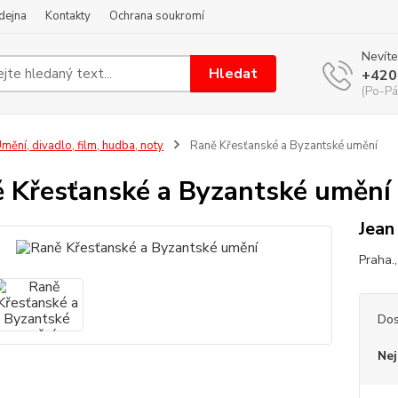
dejna
Kontakty
Ochrana soukromí
Nevíte
Hledat
+420
(Po-Pá
mění, divadlo, film, hudba, noty
Raně Křesťanské a Byzantské umění
 Křesťanské a Byzantské umění
Jean
Praha.,
Dos
Nej