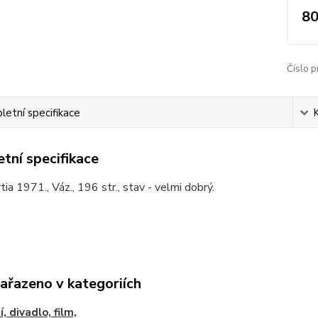
80
Číslo p
etní specifikace
tní specifikace
rtia 1971., Váz., 196 str., stav - velmi dobrý.
zařazeno v kategoriích
, divadlo, film,