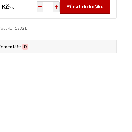
 Kč
Přidat do košíku
/
ks
roduktu:
15721
Komentáře
0