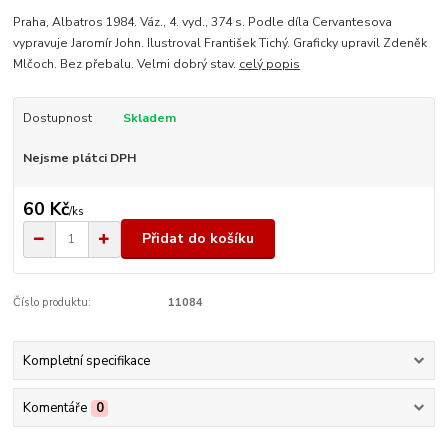
Praha, Albatros 1984. Váz., 4. vyd., 374 s. Podle díla Cervantesova
vypravuje Jaromír John. Ilustroval František Tichý. Graficky upravil Zdeněk
Mlčoch. Bez přebalu. Velmi dobrý stav.
celý popis
Dostupnost
Skladem
Nejsme plátci DPH
60 Kč
/
ks
Přidat do košíku
Číslo produktu:
11084
Kompletní specifikace
Komentáře
0