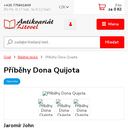
0
ks
+420 775641649
CZK
za
0 Kč
(Po-Pá, 8-17 hod., So 9-12 hod.)
Menu
Hledat
Úvod
Beletrie česká
Příběhy Dona Quijota
Příběhy Dona Quijota
Novinka
Jaromír John