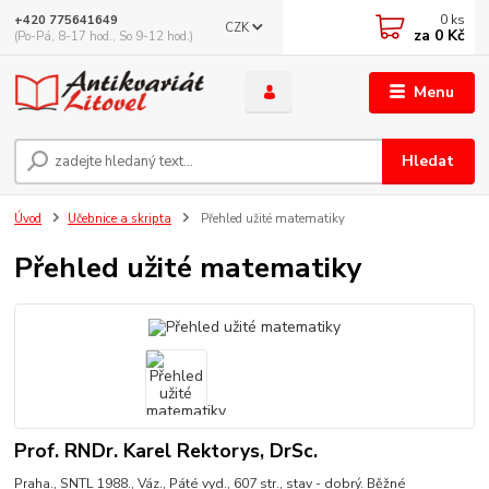
0
ks
+420 775641649
CZK
za
0 Kč
(Po-Pá, 8-17 hod., So 9-12 hod.)
Menu
Hledat
Úvod
Učebnice a skripta
Přehled užité matematiky
Přehled užité matematiky
Prof. RNDr. Karel Rektorys, DrSc.
Praha., SNTL 1988., Váz., Páté vyd., 607 str., stav - dobrý. Běžné