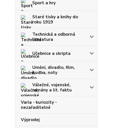
Sport a hry
Staré tisky a knihy do
roku 1919
Technická a odborná
literatura
Učebnice a skripta
Umění, divadlo, film,
hudba, noty
Válečné, vojenské,
romány a lit. faktu
Varia - kuriozity -
nezařaditelné
Výprodej