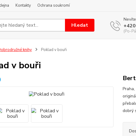
dejna
Kontakty
Ochrana soukromí
Nevíte
Hledat
+420
(Po-Pá
obrodružné knihy
Poklad v bouři
ad v bouři
Bert
Praha, 
originá
přebal
dobrý 
Dos