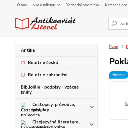
O nás
Vše o nákupu
Obchodní podmínky
Kamenná pro
Úvod
D
Antika
Pokl
Beletrie česká
Beletrie zahraniční
Novinka
Bibliofilie - podpisy - vzácné
knihy
Cestopisy, průvodce,
bedekry
Cizojazyčná literatura,
slovenské knihy