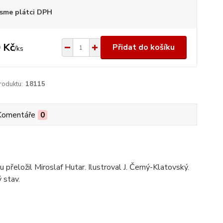
sme plátci DPH
 Kč
Přidat do košíku
/
ks
roduktu:
18115
Komentáře
0
u přeložil Miroslaf Hutar. Ilustroval J. Černý-Klatovský.
 stav.