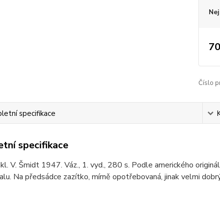
Nej
70
Číslo p
etní specifikace
tní specifikace
kl. V. Šmidt 1947. Váz., 1. vyd., 280 s. Podle amerického originál
lu. Na předsádce zazítko, mírně opotřebovaná, jinak velmi dobrý