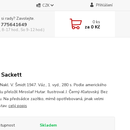
Přihlášení
CZK
 si rady? Zavolejte.
0
ks
 775641649
za
0 Kč
, 8-17 hod., So 9-12 hod.)
 Sackett
Nakl. V. Šmidt 1947. Váz., 1. vyd., 280 s. Podle amerického
lu přeložil Miroslaf Hutar. Ilustroval J. Černý-Klatovský. Bez
u. Na předsádce zazítko, mírně opotřebovaná, jinak velmi
stav.
celý popis
tupnost
Skladem