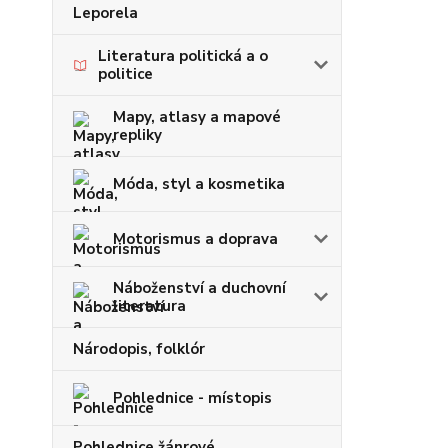
Leporela
Literatura politická a o
politice
Mapy, atlasy a mapové
repliky
Móda, styl a kosmetika
Motorismus a doprava
Náboženství a duchovní
literatura
Národopis, folklór
Pohlednice - místopis
Pohlednice žánrové