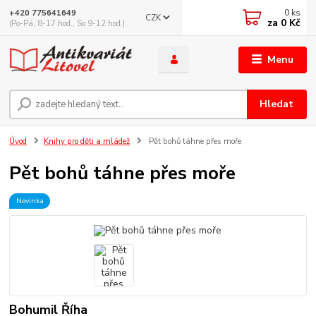
0
ks
+420 775641649
CZK
za
0 Kč
(Po-Pá, 8-17 hod., So 9-12 hod.)
Menu
Hledat
Úvod
Knihy pro děti a mládež
Pět bohů táhne přes moře
Pět bohů táhne přes moře
Novinka
Bohumil Říha