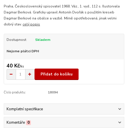
Praha, Československý spisovatel 1968. Váz., 1. vyd., 112 s. Ilustorvala
Dagmar Berková. Graficky upravil Antonín Dvořák s použitím kreseb
Dagmar Berkové na obálce a vazbě. Mírně opotřebovaná, jinak velmi
dobrý stav.
celý popis
Dostupnost
Skladem
Nejsme plátci DPH
40 Kč
/
ks
Přidat do košíku
Číslo produktu:
18094
Kompletní specifikace
Komentáře
0