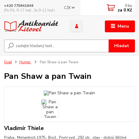
0
ks
+420 775641649
CZK
za
0 Kč
(Po-Pá, 8-17 hod., So 9-12 hod.)
Menu
Hledat
Úvod
Humor
Pan Shaw a pan Twain
Pan Shaw a pan Twain
Vladimír Thiele
Praha., Melantrich 1975., Brož., První vyd., 292 str., stav - dobrý. Běžné