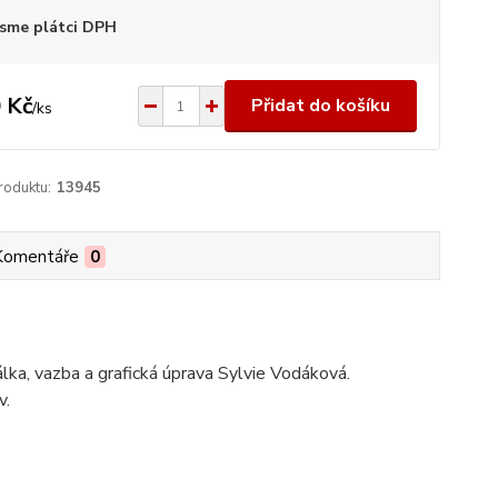
sme plátci DPH
 Kč
Přidat do košíku
/
ks
roduktu:
13945
Komentáře
0
álka, vazba a grafická úprava Sylvie Vodáková.
v.