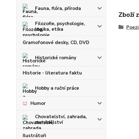
Fauna, flóra, příroda
Zboží 
Filozofie, psychologie,
Poezi
logika, etika
Gramofonové desky, CD, DVD
Historické romány
Historie - literatura faktu
Hobby a ruční práce
Humor
Chovatelství, zahrada,
zemědělství
Ilustrátoři