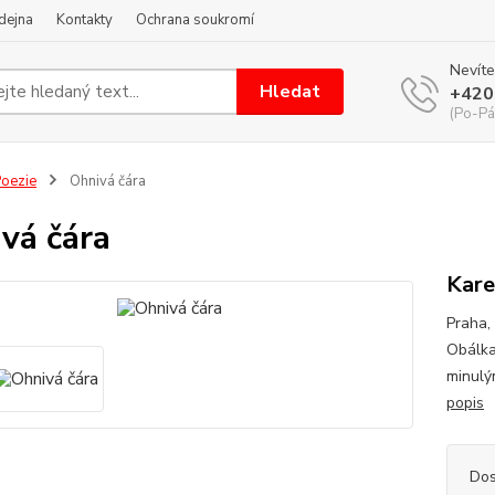
dejna
Kontakty
Ochrana soukromí
Nevíte
Hledat
+420
(Po-Pá
oezie
Ohnivá čára
vá čára
Kare
Praha, 
Obálka
minulý
popis
Dos