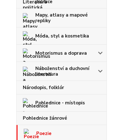
politice
Mapy, atlasy a mapové
repliky
Móda, styl a kosmetika
Motorismus a doprava
Náboženství a duchovní
literatura
Národopis, folklór
Pohlednice - místopis
Pohlednice žánrové
Poezie