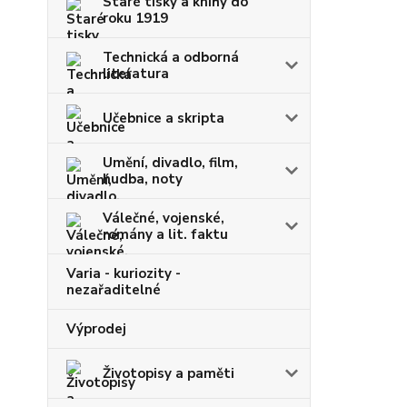
Staré tisky a knihy do
roku 1919
Technická a odborná
literatura
Učebnice a skripta
Umění, divadlo, film,
hudba, noty
Válečné, vojenské,
romány a lit. faktu
Varia - kuriozity -
nezařaditelné
Výprodej
Životopisy a paměti