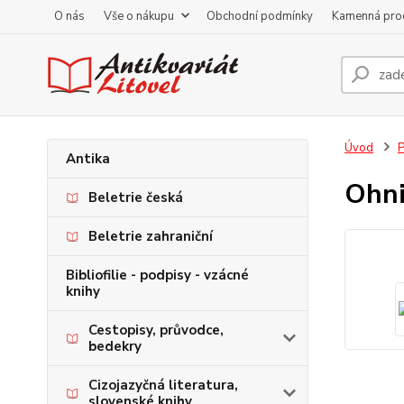
O nás
Vše o nákupu
Obchodní podmínky
Kamenná pro
Úvod
P
Antika
Ohni
Beletrie česká
Beletrie zahraniční
Bibliofilie - podpisy - vzácné
knihy
Cestopisy, průvodce,
bedekry
Cizojazyčná literatura,
slovenské knihy