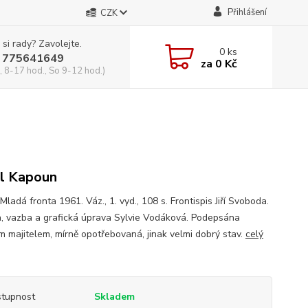
Přihlášení
CZK
 si rady? Zavolejte.
0
ks
 775641649
za
0 Kč
, 8-17 hod., So 9-12 hod.)
l Kapoun
Mladá fronta 1961. Váz., 1. vyd., 108 s. Frontispis Jiří Svoboda.
, vazba a grafická úprava Sylvie Vodáková. Podepsána
m majitelem, mírně opotřebovaná, jinak velmi dobrý stav.
celý
tupnost
Skladem