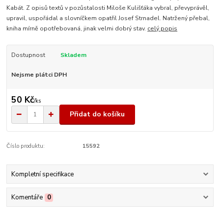
Kabát. Z opisů textů v pozůstalosti Miloše Kulišťáka vybral, převyprávěl,
upravil, uspořádal a slovníčkem opatřil Josef Strnadel. Natržený přebal,
kniha mírně opotřebovaná, jinak velmi dobrý stav.
celý popis
Dostupnost
Skladem
Nejsme plátci DPH
50 Kč
/
ks
Přidat do košíku
Číslo produktu:
15592
Kompletní specifikace
Komentáře
0