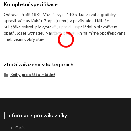
Kompletní specifikace
Ostrava, Profil 1984. Váz., 1. vyd., 140 s. Ilustroval a graficky
upravil Václav Kabát. Z opisů textů v pozůstalosti Miloše
Kulišťáka vybral, převyprávěl, upravil, uspořádal a slovníčkem
opatřil Josef Strnadel. Natržený přebal, kniha mírně opotřebovaná,
jinak velmi dobrý stav.
Zboží zařazeno v kategoriích
Knihy pro děti a mládež
Informace pro zákazníky
O nás