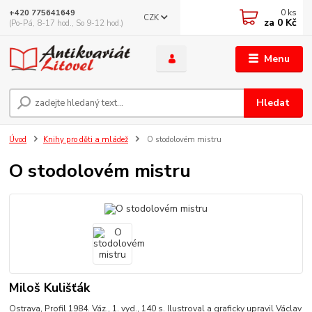
0
ks
+420 775641649
CZK
za
0 Kč
(Po-Pá, 8-17 hod., So 9-12 hod.)
Menu
Hledat
Úvod
Knihy pro děti a mládež
O stodolovém mistru
O stodolovém mistru
Miloš Kulišťák
Ostrava, Profil 1984. Váz., 1. vyd., 140 s. Ilustroval a graficky upravil Václav