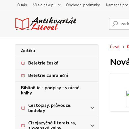
O nás
Vše o nákupu
Obchodní podmínky
Kamenná pro
Úvod
R
Antika
Nová
Beletrie česká
Beletrie zahraniční
Bibliofilie - podpisy - vzácné
knihy
Cestopisy, průvodce,
bedekry
Cizojazyčná literatura,
slovenské knihy