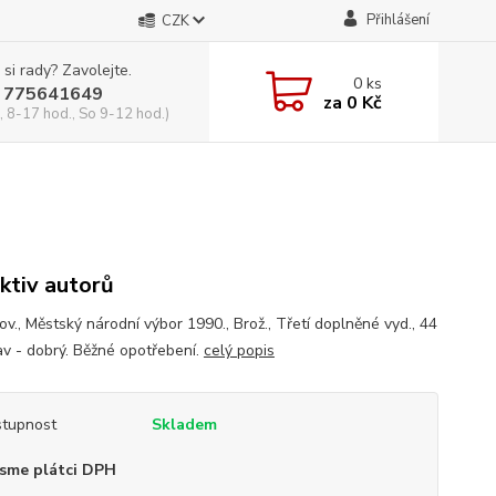
Přihlášení
CZK
 si rady? Zavolejte.
0
ks
 775641649
za
0 Kč
, 8-17 hod., So 9-12 hod.)
ktiv autorů
ov., Městský národní výbor 1990., Brož., Třetí doplněné vyd., 44
tav - dobrý. Běžné opotřebení.
celý popis
tupnost
Skladem
sme plátci DPH