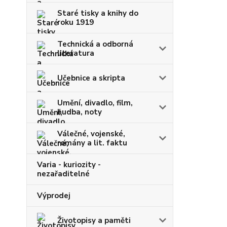
Staré tisky a knihy do
roku 1919
Technická a odborná
literatura
Učebnice a skripta
Umění, divadlo, film,
hudba, noty
Válečné, vojenské,
romány a lit. faktu
Varia - kuriozity -
nezařaditelné
Výprodej
Životopisy a paměti