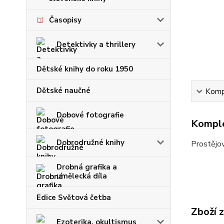
Časopisy
Detektivky a thrillery
Dětské knihy do roku 1950
Dětské naučné
Kompl
Dobové fotografie
Komple
Dobrodružné knihy
Prostějov
Drobná grafika a
umělecká díla
Edice Světová četba
Zboží 
Ezoterika, okultismus