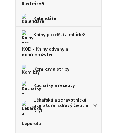
Ilustrátoři
Kalendáře
Knihy pro děti a mládež
KOD - Knihy odvahy a
dobrodružství
Komiksy a stripy
Kuchařky a recepty
Lékařská a zdravotnická
literatura, zdravý životní
styl
Leporela