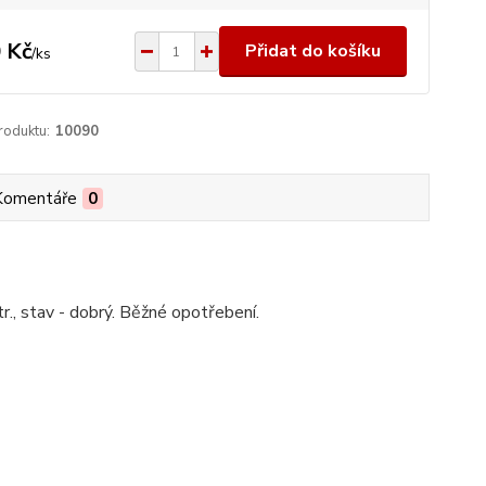
 Kč
Přidat do košíku
/
ks
roduktu:
10090
Komentáře
0
r., stav - dobrý. Běžné opotřebení.