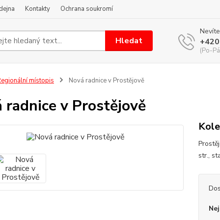
dejna
Kontakty
Ochrana soukromí
Nevíte
Hledat
+420
(Po-Pá
egionální místopis
Nová radnice v Prostějově
 radnice v Prostějově
Kole
Prostěj
str., s
Dos
Nej