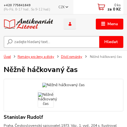
0
ks
+420 775641649
CZK
za
0 Kč
(Po-Pá, 8-17 hod., So 9-12 hod.)
Menu
Hledat
Úvod
Romány pro ženy a dívky
Dívčí románky
Něžně háčkovaný čas
Něžně háčkovaný čas
Stanislav Rudolf
Praha, Československý spisovatel 1973. Váz., 1. vyd., 204 s. Ilustroval