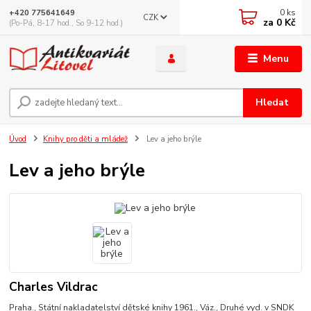
0
ks
+420 775641649
CZK
za
0 Kč
(Po-Pá, 8-17 hod., So 9-12 hod.)
Menu
Hledat
Úvod
Knihy pro děti a mládež
Lev a jeho brýle
Lev a jeho brýle
Charles Vildrac
Praha., Státní nakladatelství dětské knihy 1961., Váz., Druhé vyd. v SNDK