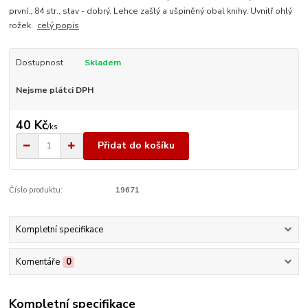
první., 84 str., stav - dobrý. Lehce zašlý a ušpiněný obal knihy. Uvnitř ohlý
rožek.
celý popis
Dostupnost
Skladem
Nejsme plátci DPH
40 Kč
/
ks
Přidat do košíku
Číslo produktu:
19671
Kompletní specifikace
Komentáře
0
Kompletní specifikace