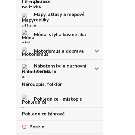
politice
Mapy, atlasy a mapové
repliky
Móda, styl a kosmetika
Motorismus a doprava
Náboženství a duchovní
literatura
Národopis, folklór
Pohlednice - místopis
Pohlednice žánrové
Poezie