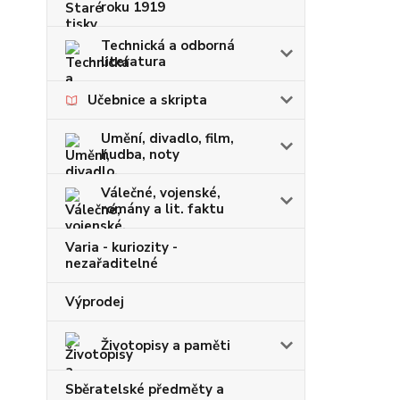
roku 1919
Technická a odborná
literatura
Učebnice a skripta
Umění, divadlo, film,
hudba, noty
Válečné, vojenské,
romány a lit. faktu
Varia - kuriozity -
nezařaditelné
Výprodej
Životopisy a paměti
Sběratelské předměty a