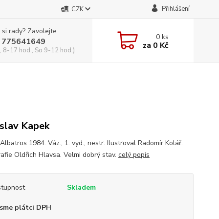
Přihlášení
CZK
 si rady? Zavolejte.
0
ks
 775641649
za
0 Kč
, 8-17 hod., So 9-12 hod.)
slav Kapek
Albatros 1984. Váz., 1. vyd., nestr. Ilustroval Radomír Kolář.
afie Oldřich Hlavsa. Velmi dobrý stav.
celý popis
tupnost
Skladem
sme plátci DPH