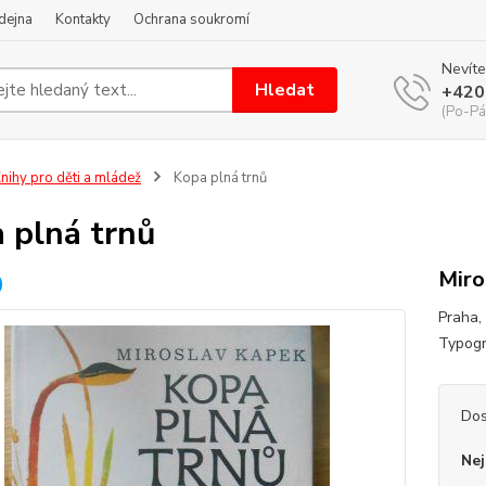
dejna
Kontakty
Ochrana soukromí
Nevíte
Hledat
+420
(Po-Pá
nihy pro děti a mládež
Kopa plná trnů
 plná trnů
Miro
Praha, 
Typogr
Dos
Nej