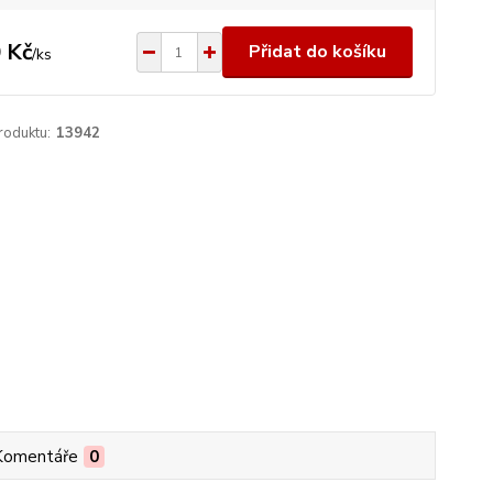
 Kč
Přidat do košíku
/
ks
roduktu:
13942
Komentáře
0