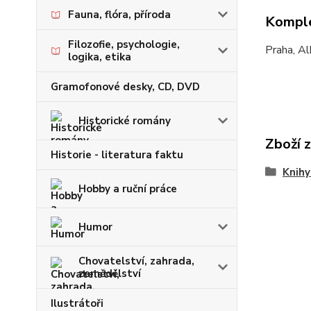
Fauna, flóra, příroda
Komple
Filozofie, psychologie,
Praha, Al
logika, etika
Gramofonové desky, CD, DVD
Historické romány
Zboží 
Historie - literatura faktu
Knihy
Hobby a ruční práce
Humor
Chovatelství, zahrada,
zemědělství
Ilustrátoři