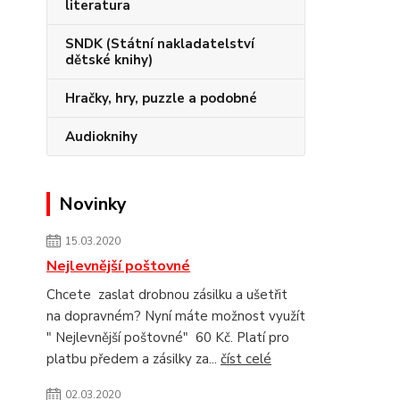
literatura
SNDK (Státní nakladatelství
dětské knihy)
Hračky, hry, puzzle a podobné
Audioknihy
Novinky
15.03.2020
Nejlevnější poštovné
Chcete zaslat drobnou zásilku a ušetřit
na dopravném? Nyní máte možnost využít
" Nejlevnější poštovné" 60 Kč. Platí pro
platbu předem a zásilky za...
číst celé
02.03.2020