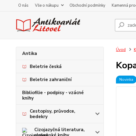
O nás
Vše o nákupu
Obchodní podmínky
Kamenná pro
Úvod
K
Antika
Kopa
Beletrie česká
Beletrie zahraniční
Novinka
Bibliofilie - podpisy - vzácné
knihy
Cestopisy, průvodce,
bedekry
Cizojazyčná literatura,
slovenské knihy