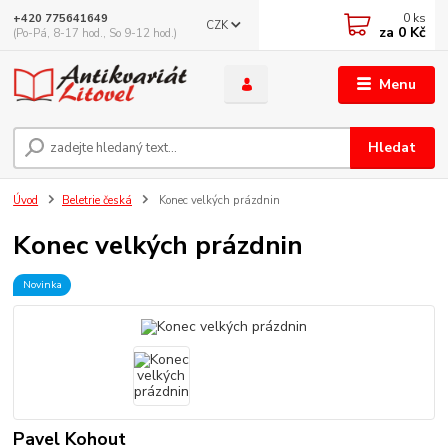
0
ks
+420 775641649
CZK
za
0 Kč
(Po-Pá, 8-17 hod., So 9-12 hod.)
Menu
Hledat
Úvod
Beletrie česká
Konec velkých prázdnin
Konec velkých prázdnin
Novinka
Pavel Kohout