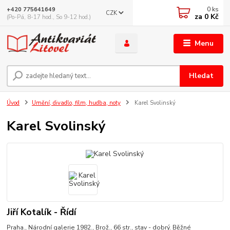
0
ks
+420 775641649
CZK
za
0 Kč
(Po-Pá, 8-17 hod., So 9-12 hod.)
Menu
Hledat
Úvod
Umění, divadlo, film, hudba, noty
Karel Svolinský
Karel Svolinský
Jiří Kotalík - Řídí
Praha., Národní galerie 1982., Brož., 66 str., stav - dobrý. Běžné