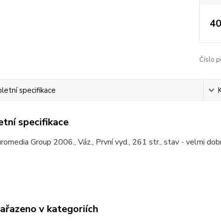
40
Číslo p
etní specifikace
tní specifikace
uromedia Group 2006., Váz., První vyd., 261 str., stav - velmi dobr
zařazeno v kategoriích