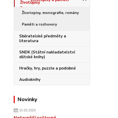
Životopisy, monografie, romány
Paměti a rozhovory
Sběratelské předměty a
literatura
SNDK (Státní nakladatelství
dětské knihy)
Hračky, hry, puzzle a podobné
Audioknihy
Novinky
15.03.2020
Nejlevnější poštovné