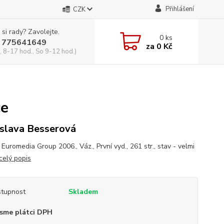
Přihlášení
CZK
 si rady? Zavolejte.
0
ks
 775641649
za
0 Kč
, 8-17 hod., So 9-12 hod.)
ce
slava Besserová
 Euromedia Group 2006., Váz., První vyd., 261 str., stav - velmi
celý popis
tupnost
Skladem
sme plátci DPH