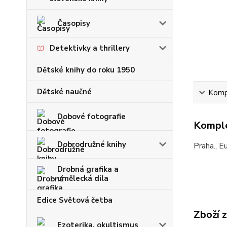
Časopisy
Detektivky a thrillery
Dětské knihy do roku 1950
Dětské naučné
Kompl
Dobové fotografie
Komple
Dobrodružné knihy
Praha., E
Drobná grafika a
umělecká díla
Edice Světová četba
Zboží 
Ezoterika, okultismus