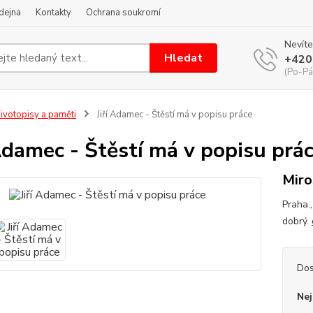
dejna
Kontakty
Ochrana soukromí
Nevíte
Hledat
+420
(Po-Pá
ivotopisy a paměti
Jiří Adamec - Štěstí má v popisu práce
 Adamec - Štěstí má v popisu prá
Miro
Praha.,
dobrý.
Dos
Nej