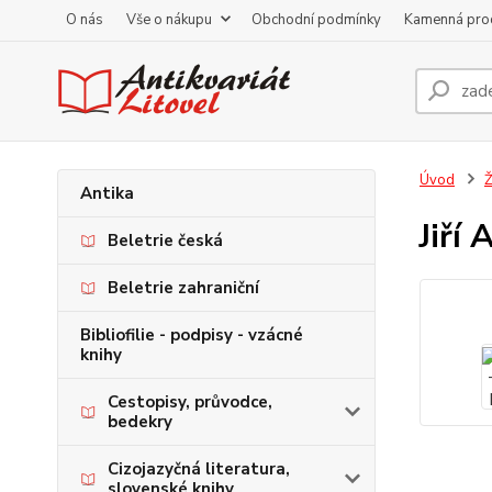
O nás
Vše o nákupu
Obchodní podmínky
Kamenná pro
Úvod
Ž
Antika
Jiří
Beletrie česká
Beletrie zahraniční
Bibliofilie - podpisy - vzácné
knihy
Cestopisy, průvodce,
bedekry
Cizojazyčná literatura,
slovenské knihy