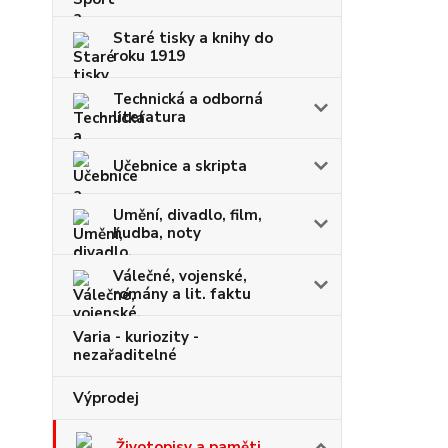
Staré tisky a knihy do
roku 1919
Technická a odborná
literatura
Učebnice a skripta
Umění, divadlo, film,
hudba, noty
Válečné, vojenské,
romány a lit. faktu
Varia - kuriozity -
nezařaditelné
Výprodej
Životopisy a paměti