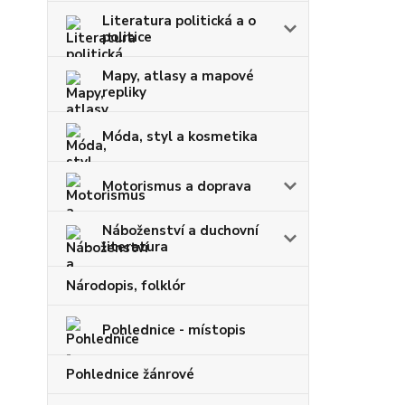
Literatura politická a o
politice
Mapy, atlasy a mapové
repliky
Móda, styl a kosmetika
Motorismus a doprava
Náboženství a duchovní
literatura
Národopis, folklór
Pohlednice - místopis
Pohlednice žánrové