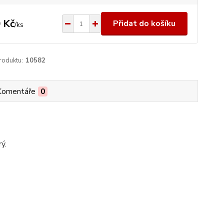
 Kč
Přidat do košíku
/
ks
roduktu:
10582
Komentáře
0
ý.