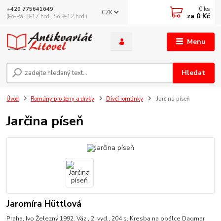
0
ks
+420 775641649
CZK
za
0 Kč
(Po-Pá, 8-17 hod., So 9-12 hod.)
Menu
Hledat
Úvod
Romány pro ženy a dívky
Dívčí románky
Jarčina píseň
Jarčina píseň
Jaromíra Hüttlová
Praha, Ivo Železný 1992. Váz., 2. vyd., 204 s. Kresba na obálce Dagmar