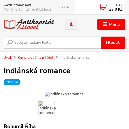
0
ks
+420 775641649
CZK
za
0 Kč
(Po-Pá, 8-17 hod., So 9-12 hod.)
Menu
Hledat
Úvod
Knihy pro děti a mládež
Indiánská romance
Indiánská romance
Novinka
Bohumil Říha