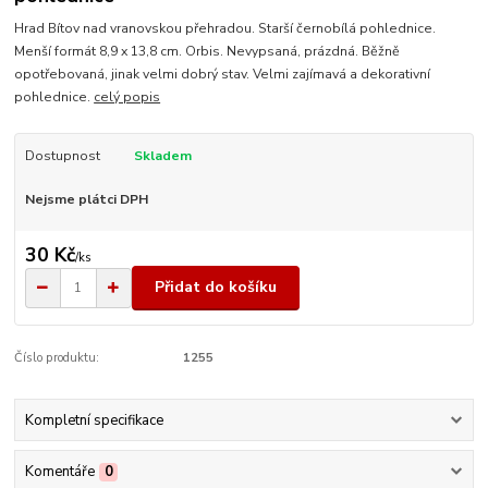
Hrad Bítov nad vranovskou přehradou. Starší černobílá pohlednice.
Menší formát 8,9 x 13,8 cm. Orbis. Nevypsaná, prázdná. Běžně
opotřebovaná, jinak velmi dobrý stav. Velmi zajímavá a dekorativní
pohlednice.
celý popis
Dostupnost
Skladem
Nejsme plátci DPH
30 Kč
/
ks
Přidat do košíku
Číslo produktu:
1255
Kompletní specifikace
Komentáře
0