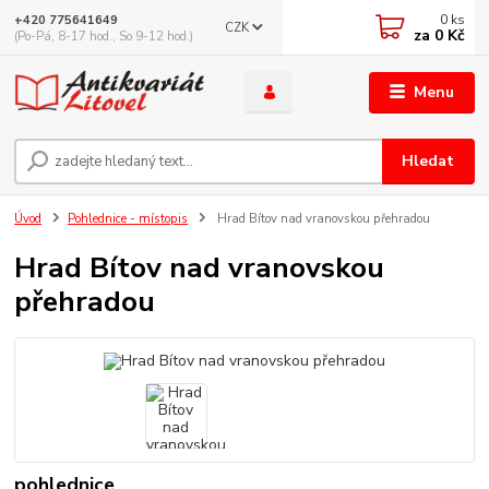
0
ks
+420 775641649
CZK
za
0 Kč
(Po-Pá, 8-17 hod., So 9-12 hod.)
Menu
Hledat
Úvod
Pohlednice - místopis
Hrad Bítov nad vranovskou přehradou
Hrad Bítov nad vranovskou
přehradou
pohlednice