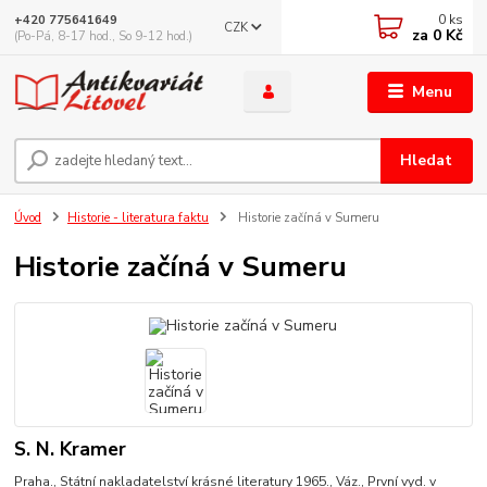
0
ks
+420 775641649
CZK
za
0 Kč
(Po-Pá, 8-17 hod., So 9-12 hod.)
Menu
Hledat
Úvod
Historie - literatura faktu
Historie začíná v Sumeru
Historie začíná v Sumeru
S. N. Kramer
Praha., Státní nakladatelství krásné literatury 1965., Váz., První vyd. v