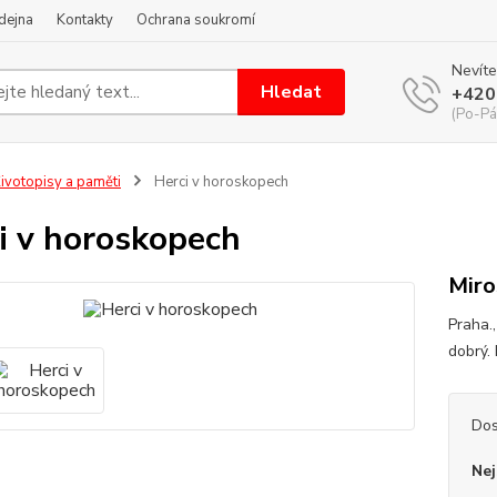
dejna
Kontakty
Ochrana soukromí
Nevíte
Hledat
+420
(Po-Pá
ivotopisy a paměti
Herci v horoskopech
i v horoskopech
Miro
Praha.,
dobrý.
Dos
Nej