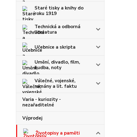
Staré tisky a knihy do
roku 1919
Technická a odborná
literatura
Učebnice a skripta
Umění, divadlo, film,
hudba, noty
Válečné, vojenské,
romány a lit. faktu
Varia - kuriozity -
nezařaditelné
Výprodej
Životopisy a paměti