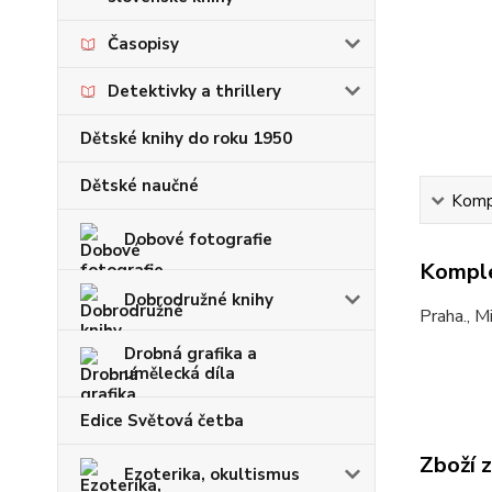
Časopisy
Detektivky a thrillery
Dětské knihy do roku 1950
Dětské naučné
Kompl
Dobové fotografie
Komple
Dobrodružné knihy
Praha., M
Drobná grafika a
umělecká díla
Edice Světová četba
Zboží 
Ezoterika, okultismus