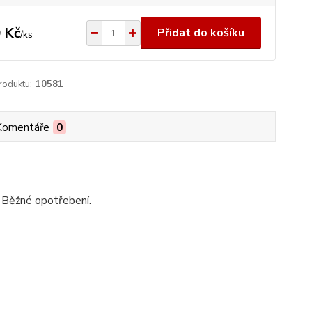
 Kč
Přidat do košíku
/
ks
roduktu:
10581
Komentáře
0
ý. Běžné opotřebení.