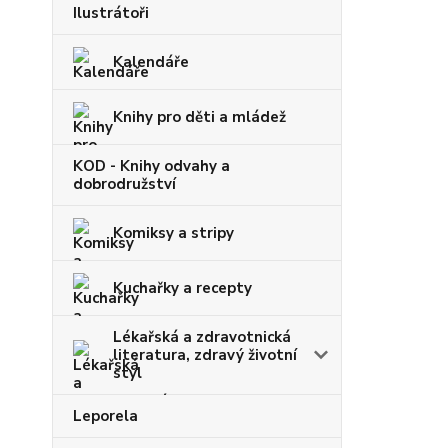
Ilustrátoři
Kalendáře
Knihy pro děti a mládež
KOD - Knihy odvahy a
dobrodružství
Komiksy a stripy
Kuchařky a recepty
Lékařská a zdravotnická
literatura, zdravý životní
styl
Leporela