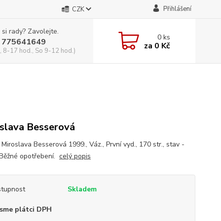
Přihlášení
CZK
 si rady? Zavolejte.
0
ks
 775641649
za
0 Kč
, 8-17 hod., So 9-12 hod.)
slava Besserová
 Miroslava Besserová 1999., Váz., První vyd., 170 str., stav -
 Běžné opotřebení.
celý popis
tupnost
Skladem
sme plátci DPH