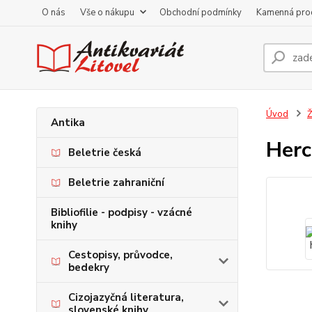
O nás
Vše o nákupu
Obchodní podmínky
Kamenná pro
Úvod
Ž
Antika
Herc
Beletrie česká
Beletrie zahraniční
Bibliofilie - podpisy - vzácné
knihy
Cestopisy, průvodce,
bedekry
Cizojazyčná literatura,
slovenské knihy