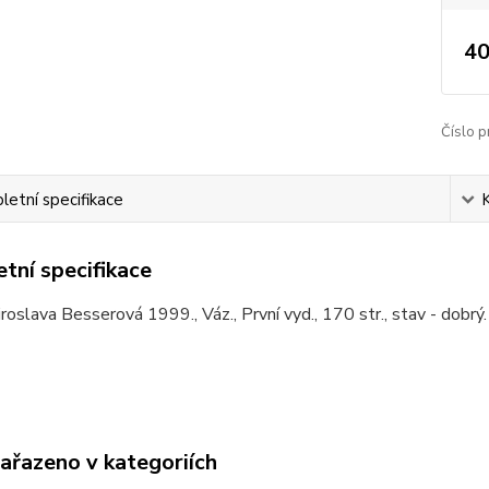
40
Číslo p
etní specifikace
tní specifikace
iroslava Besserová 1999., Váz., První vyd., 170 str., stav - dobr
zařazeno v kategoriích