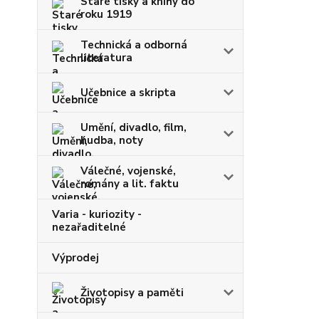
Staré tisky a knihy do
roku 1919
Technická a odborná
literatura
Učebnice a skripta
Umění, divadlo, film,
hudba, noty
Válečné, vojenské,
romány a lit. faktu
Varia - kuriozity -
nezařaditelné
Výprodej
Životopisy a paměti