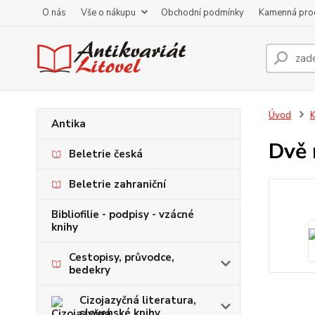
O nás
Vše o nákupu
Obchodní podmínky
Kamenná pro
Úvod
K
Antika
Dvě 
Beletrie česká
Beletrie zahraniční
Bibliofilie - podpisy - vzácné
knihy
Cestopisy, průvodce,
bedekry
Cizojazyčná literatura,
slovenské knihy