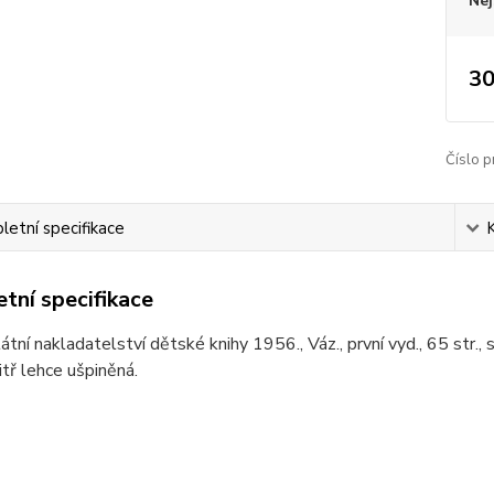
Nej
30
Číslo p
etní specifikace
tní specifikace
tátní nakladatelství dětské knihy 1956., Váz., první vyd., 65 str.,
itř lehce ušpiněná.