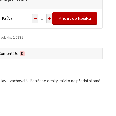
sme plátci DPH
 Kč
Přidat do košíku
/
ks
roduktu:
10125
Komentáře
0
 stav - zachovalá. Poničené desky, raízko na přední straně