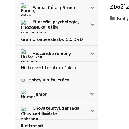
Zboží 
Fauna, flóra, příroda
Knihy
Filozofie, psychologie,
logika, etika
Gramofonové desky, CD, DVD
Historické romány
Historie - literatura faktu
Hobby a ruční práce
Humor
Chovatelství, zahrada,
zemědělství
Ilustrátoři