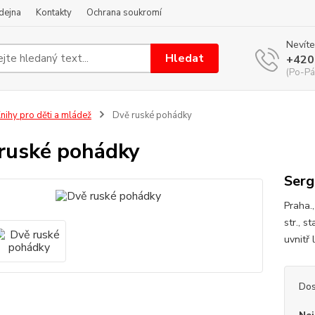
dejna
Kontakty
Ochrana soukromí
Nevíte
Hledat
+420
(Po-Pá
nihy pro děti a mládež
Dvě ruské pohádky
ruské pohádky
Serg
Praha.,
str., s
uvnitř
Dos