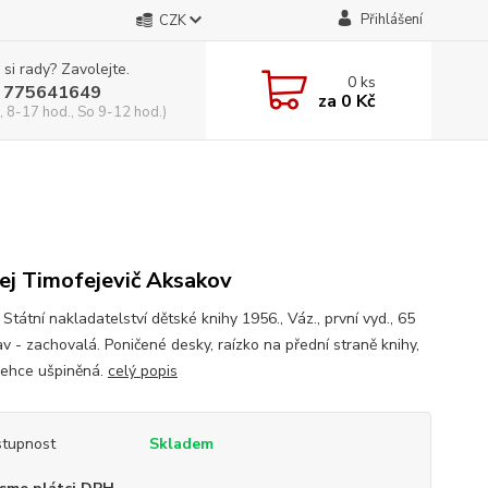
Přihlášení
CZK
 si rady? Zavolejte.
0
ks
 775641649
za
0 Kč
, 8-17 hod., So 9-12 hod.)
ej Timofejevič Aksakov
 Státní nakladatelství dětské knihy 1956., Váz., první vyd., 65
tav - zachovalá. Poničené desky, raízko na přední straně knihy,
 lehce ušpiněná.
celý popis
tupnost
Skladem