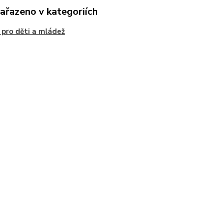
zařazeno v kategoriích
 pro děti a mládež