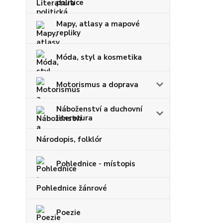
politice
Mapy, atlasy a mapové
repliky
Móda, styl a kosmetika
Motorismus a doprava
Náboženství a duchovní
literatura
Národopis, folklór
Pohlednice - místopis
Pohlednice žánrové
Poezie